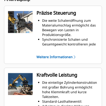
Präzise Steuerung
Die weite Schalenöffnung zum
Materialumschlag ermöglicht das
Bewegen von Lasten in
Produktionsgröße.
Synchronisierte Schalen und
Gesamtgewicht kontrollieren jede
Bewegung mit dem quer
eingebauten Zylinder.
Weitere Informationen
Das sichere Greifen großer Lasten
ist ebenso möglich wie das
Aufnehmen, Sortieren und
Platzieren kleiner Gegenstände.
Kraftvolle Leistung
Die Überbissanschläge
ermöglichen den direkten Kontakt
Die einteilige Zylinderkonstruktion
zwischen Schneidmesser und
mit großer Bohrung ermöglicht
Backe und verhindern Überbisse.
hohe Klemmkraft und kurze
Die perforierten Schalen in
Taktzeiten.
Skelettbauweise ermöglichen nicht
Standard-Lasthalteventil:
nur das Aussieben von