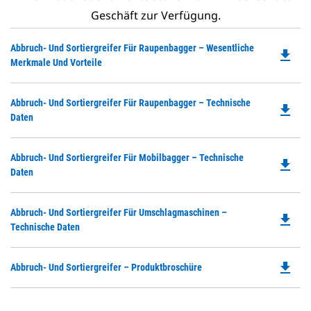
Geschäft zur Verfügung.
Do
Abbruch- Und Sortiergreifer Für Raupenbagger – Wesentliche
file_download
P
Merkmale Und Vorteile
O
in
Do
Abbruch- Und Sortiergreifer Für Raupenbagger – Technische
a
file_download
P
Daten
N
O
Ta
in
Do
Abbruch- Und Sortiergreifer Für Mobilbagger – Technische
a
file_download
P
Daten
N
O
Ta
in
Do
Abbruch- Und Sortiergreifer Für Umschlagmaschinen –
a
file_download
P
Technische Daten
N
O
Ta
in
file_download
Do
Abbruch- Und Sortiergreifer – Produktbroschüre
a
P
N
O
Ta
in