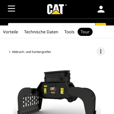
person
SEARCH
search
Vorteile
Technische Daten
Tools
Tour
more_vert
Abbruch- und Sortiergreifer