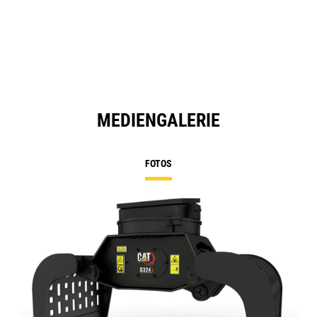
a
N
Ta
MEDIENGALERIE
FOTOS