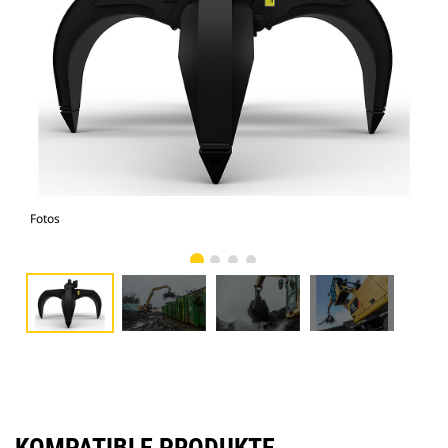
Fotos
Fot