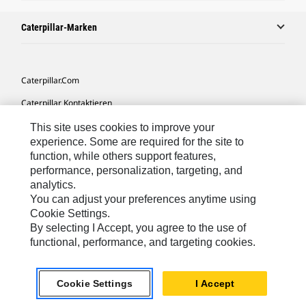
Caterpillar-Marken
Caterpillar.com
Caterpillar Kontaktieren
Meine Marketing-Präferenzen
This site uses cookies to improve your
experience. Some are required for the site to
Seitenübersicht
function, while others support features,
performance, personalization, targeting, and
Cookie Settings
analytics.
Rechtliche Hinweise
You can adjust your preferences anytime using
Cookie Settings.
Datenschutz
By selecting I Accept, you agree to the use of
functional, performance, and targeting cookies.
Europe-German
© 2026 Caterpillar. Alle Rechte vorbehalten.
Cookie Settings
I Accept