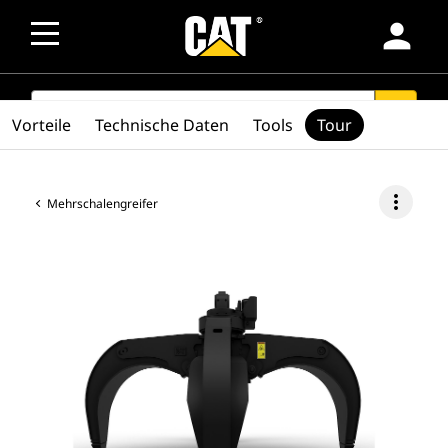
person
SEARCH
search
Vorteile
Technische Daten
Tools
Tour
more_vert
Mehrschalengreifer