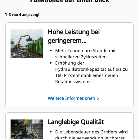
1-3 von 4 angezeigt
Hohe Leistung bei
geringerem
Kraftstoffverbrauch
Mehr Tonnen pro Stunde mit
schnelleren Zykluszeiten.
Erhöhung der
Hydraulikstromkapazität auf bis zu
160 Prozent dank eines neuen
Rotationssystems.
Verbesserung des gesamten
Füllfaktors auf bis zu 140–
Weitere Informationen
200 Prozent dank einer
verfeinerten Krümmung der
Spitze.
Cat-Maschinen sind mit optimalen
Langlebige Qualität
Leistungseinstellungen für Ihren
Greifer vorprogrammiert, um die
Die Lebensdauer des Greifers wird
Kopplung und Effizienz von
durch die Verwendung leichterer,