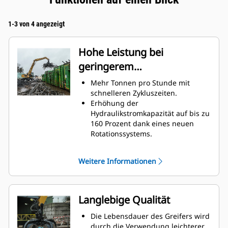
1-3 von 4 angezeigt
Hohe Leistung bei
geringerem
Kraftstoffverbrauch
Mehr Tonnen pro Stunde mit
schnelleren Zykluszeiten.
Erhöhung der
Hydraulikstromkapazität auf bis zu
160 Prozent dank eines neuen
Rotationssystems.
Verbesserung des gesamten
Füllfaktors auf bis zu 140–
Weitere Informationen
200 Prozent dank einer
verfeinerten Krümmung der
Spitze.
Cat-Maschinen sind mit optimalen
Langlebige Qualität
Leistungseinstellungen für Ihren
Greifer vorprogrammiert, um die
Die Lebensdauer des Greifers wird
Kopplung und Effizienz von
durch die Verwendung leichterer,