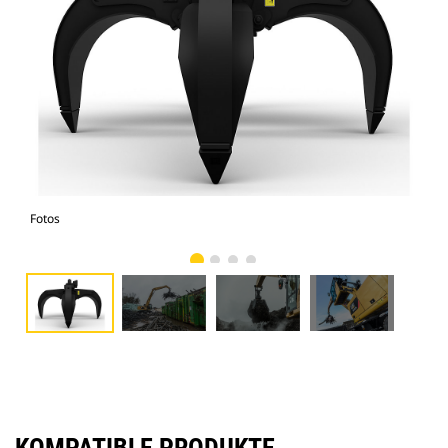
Fotos
Fot