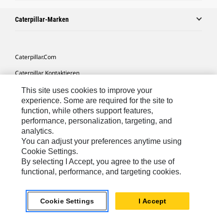
Caterpillar-Marken
Caterpillar.com
Caterpillar Kontaktieren
Meine Marketing-Präferenzen
This site uses cookies to improve your
experience. Some are required for the site to
Seitenübersicht
function, while others support features,
performance, personalization, targeting, and
Cookie Settings
analytics.
Rechtliche Hinweise
You can adjust your preferences anytime using
Cookie Settings.
Datenschutz
By selecting I Accept, you agree to the use of
functional, performance, and targeting cookies.
Europe-German
© 2026 Caterpillar. Alle Rechte vorbehalten.
Cookie Settings
I Accept