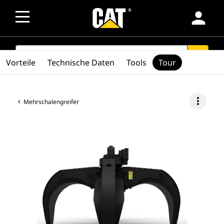
person
SEARCH
search
Vorteile
Technische Daten
Tools
Tour
more_vert
Mehrschalengreifer