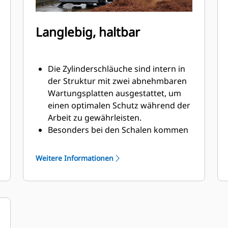
Langlebig, haltbar
Die Zylinderschläuche sind intern in
der Struktur mit zwei abnehmbaren
Wartungsplatten ausgestattet, um
einen optimalen Schutz während der
Arbeit zu gewährleisten.
Besonders bei den Schalen kommen
hochwertige und verschleißfeste
Materialien zum Einsatz.
Weitere Informationen
Drehpunkte, die mit
Staubschutzdichtungen und
Gleitlagern ausgestattet sind, tragen
zur Verlängerung der
Produktlebensdauer bei.
Ausgestattet mit Dämpfern dämpfen