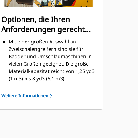
Optionen, die Ihren
Anforderungen gerecht
werden
Mit einer großen Auswahl an
Zweischalengreifern sind sie für
Bagger und Umschlagmaschinen in
vielen Größen geeignet. Die große
Materialkapazität reicht von 1,25 yd3
(1 m3) bis 8 yd3 (6,1 m3).
Die Unterschraubmesser-Option für
die Schale trägt zur Verlängerung
Weitere Informationen
der Produktlebensdauer bei und
funktioniert besser bei abrasiveren
Materialien.
Die Unterschraubmesser-Option
bieten Abstreifer, um das Auskippen
von klebrigem Material bei