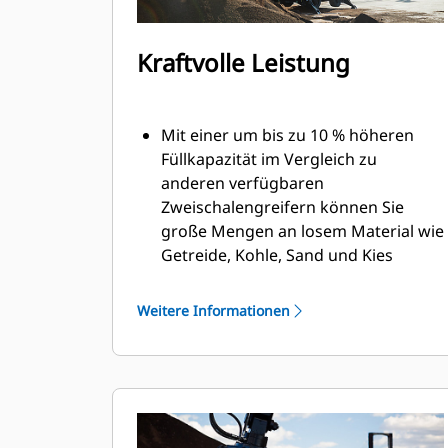
Kraftvolle Leistung
Mit einer um bis zu 10 % höheren
Füllkapazität im Vergleich zu
anderen verfügbaren
Zweischalengreifern können Sie
große Mengen an losem Material wie
Getreide, Kohle, Sand und Kies
transportieren.
Die weite Schalenöffnung für
Weitere Informationen
Schüttgut ermöglicht das Bewegen
von Lasten in Produktionsgröße.
Die starke Schließkraft der
Greiferschalen in Kombination mit
schneller Öffnungs- und Schließzeit
hilft Ihnen, Ihre Arbeitstaktzeiten zu