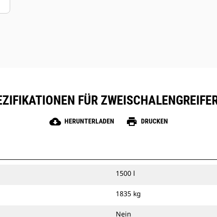
ZIFIKATIONEN FÜR ZWEISCHALENGREIFER
cloud_download
print
HERUNTERLADEN
DRUCKEN
1500 l
1835 kg
Nein