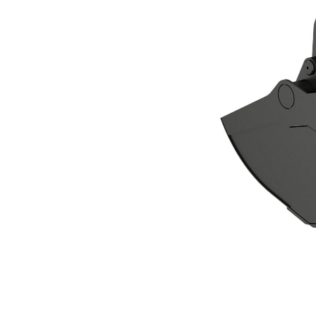
Zweischalengreifer CTV20-1500
Vort
Modell wechseln