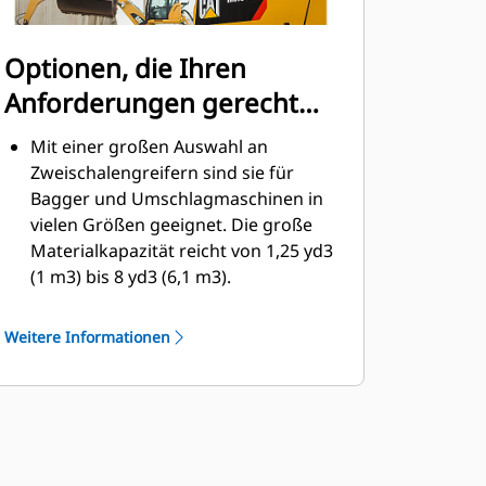
Optionen, die Ihren
Anforderungen gerecht
werden
Mit einer großen Auswahl an
Zweischalengreifern sind sie für
Bagger und Umschlagmaschinen in
vielen Größen geeignet. Die große
Materialkapazität reicht von 1,25 yd3
(1 m3) bis 8 yd3 (6,1 m3).
Die Unterschraubmesser-Option für
die Schale trägt zur Verlängerung
Weitere Informationen
der Produktlebensdauer bei und
funktioniert besser bei abrasiveren
Materialien.
Die Unterschraubmesser-Option
bieten Abstreifer, um das Auskippen
von klebrigem Material bei