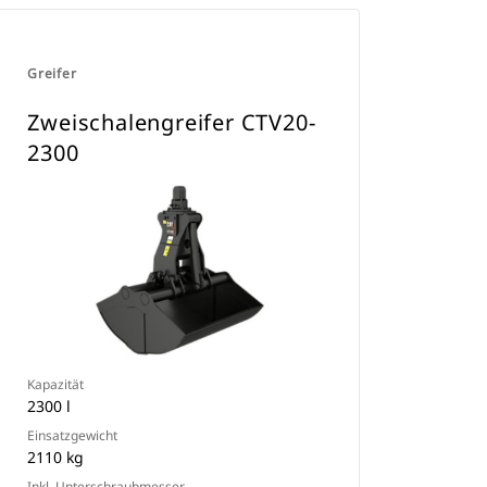
Greifer
Zweischalengreifer CTV20-
2300
Kapazität
2300 l
Einsatzgewicht
2110 kg
Inkl. Unterschraubmesser