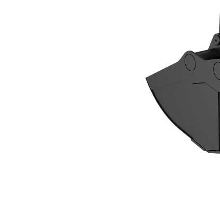
Zweischalengreifer CTV20-1900
Vort
Modell wechseln