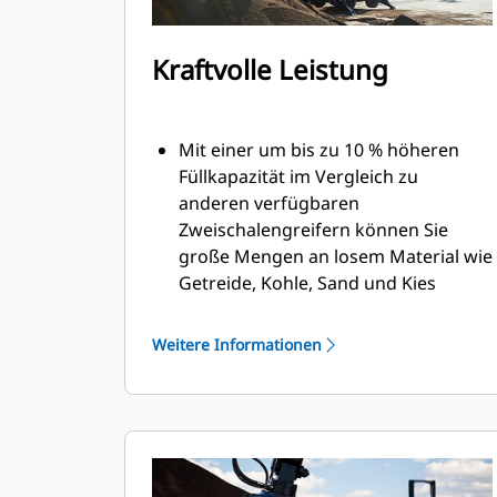
Kraftvolle Leistung
Mit einer um bis zu 10 % höheren
Füllkapazität im Vergleich zu
anderen verfügbaren
Zweischalengreifern können Sie
große Mengen an losem Material wie
Getreide, Kohle, Sand und Kies
transportieren.
Die weite Schalenöffnung für
Weitere Informationen
Schüttgut ermöglicht das Bewegen
von Lasten in Produktionsgröße.
Die starke Schließkraft der
Greiferschalen in Kombination mit
schneller Öffnungs- und Schließzeit
hilft Ihnen, Ihre Arbeitstaktzeiten zu