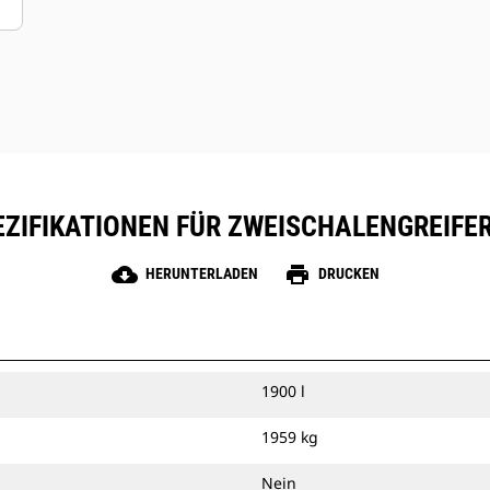
ZIFIKATIONEN FÜR ZWEISCHALENGREIFER
cloud_download
print
HERUNTERLADEN
DRUCKEN
1900 l
1959 kg
Nein