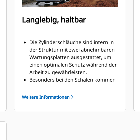
Langlebig, haltbar
Die Zylinderschläuche sind intern in
der Struktur mit zwei abnehmbaren
Wartungsplatten ausgestattet, um
einen optimalen Schutz während der
Arbeit zu gewährleisten.
Besonders bei den Schalen kommen
hochwertige und verschleißfeste
Materialien zum Einsatz.
Weitere Informationen
Drehpunkte, die mit
Staubschutzdichtungen und
Gleitlagern ausgestattet sind, tragen
zur Verlängerung der
Produktlebensdauer bei.
Die beiden qualitativ hochwertigen