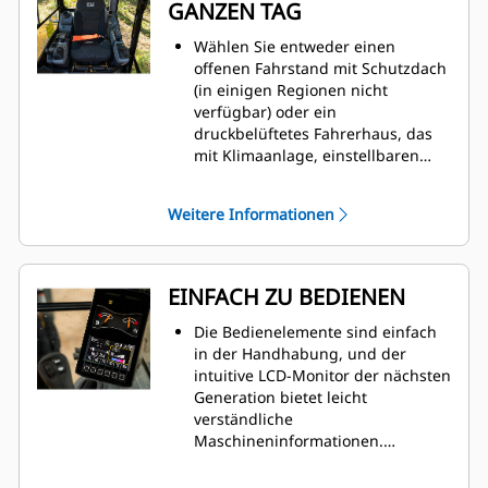
GANZEN TAG
Wählen Sie entweder einen
offenen Fahrstand mit Schutzdach
(in einigen Regionen nicht
verfügbar) oder ein
druckbelüftetes Fahrerhaus, das
mit Klimaanlage, einstellbaren
Handgelenkstützen und optionaler
Sitzfederung ausgestattet werden
Weitere Informationen
kann, sodass Sie den ganzen Tag
komfortabel arbeiten können.
EINFACH ZU BEDIENEN
Die Bedienelemente sind einfach
in der Handhabung, und der
intuitive LCD-Monitor der nächsten
Generation bietet leicht
verständliche
Maschineninformationen.
Außerdem kann er mit einem
modernen Touchscreen-Monitor