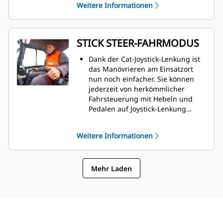
Weitere Informationen
aufgerüstet werden.
STICK STEER-FAHRMODUS
Dank der Cat-Joystick-Lenkung ist
das Manövrieren am Einsatzort
nun noch einfacher. Sie können
jederzeit von herkömmlicher
Fahrsteuerung mit Hebeln und
Pedalen auf Joystick-Lenkung
umschalten, um die Maschine zu
bewegen und den Schild zu
Weitere Informationen
bedienen. Sie haben den Vorteil
des geringeren Aufwandes und
der verbesserten Steuerung nun
Mehr Laden
in Ihrer Hand!