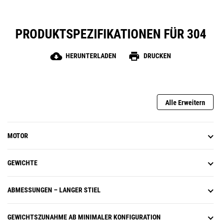
PRODUKTSPEZIFIKATIONEN FÜR 304
cloud_download
print
HERUNTERLADEN
DRUCKEN
Alle Erweitern
MOTOR
GEWICHTE
ABMESSUNGEN – LANGER STIEL
GEWICHTSZUNAHME AB MINIMALER KONFIGURATION