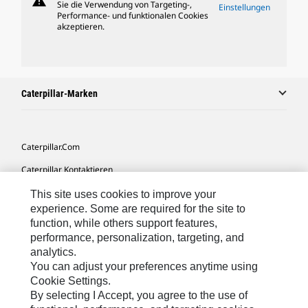
warning
Sie die Verwendung von Targeting-,
Einstellungen
Performance- und funktionalen Cookies
akzeptieren.
Caterpillar-Marken
Caterpillar.com
Caterpillar Kontaktieren
Meine Marketing-Präferenzen
This site uses cookies to improve your
experience. Some are required for the site to
Seitenübersicht
function, while others support features,
performance, personalization, targeting, and
Cookie Settings
analytics.
Rechtliche Hinweise
You can adjust your preferences anytime using
Cookie Settings.
Datenschutz
By selecting I Accept, you agree to the use of