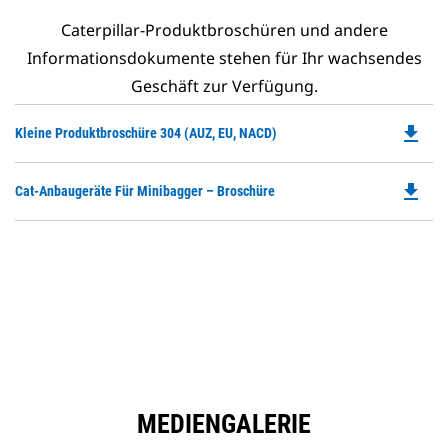
Caterpillar-Produktbroschüren und andere
Informationsdokumente stehen für Ihr wachsendes
Geschäft zur Verfügung.
file_download
Do
Kleine Produktbroschüre 304 (AUZ, EU, NACD)
P
O
file_download
Do
Cat-Anbaugeräte Für Minibagger – Broschüre
in
P
a
O
N
in
Ta
a
N
Ta
MEDIENGALERIE