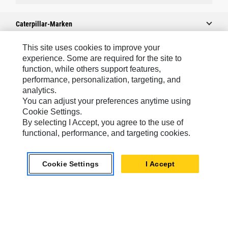
Caterpillar-Marken
This site uses cookies to improve your
experience. Some are required for the site to
Caterpillar.com
function, while others support features,
performance, personalization, targeting, and
Caterpillar Kontaktieren
analytics.
Meine Marketing-Präferenzen
You can adjust your preferences anytime using
Cookie Settings.
Seitenübersicht
By selecting I Accept, you agree to the use of
Cookie Settings
functional, performance, and targeting cookies.
Rechtliche Hinweise
Cookie Settings
I Accept
Datenschutz
Europe-German
© 2026 Caterpillar. Alle Rechte vorbehalten.