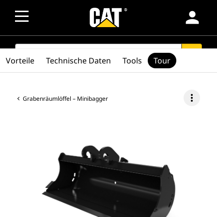
person
SEARCH
search
Vorteile
Technische Daten
Tools
Tour
more_vert
Grabenräumlöffel – Minibagger