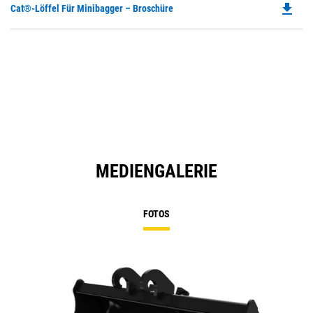
file_download
Do
Cat®-Löffel Für Minibagger – Broschüre
P
O
in
a
N
Ta
MEDIENGALERIE
FOTOS