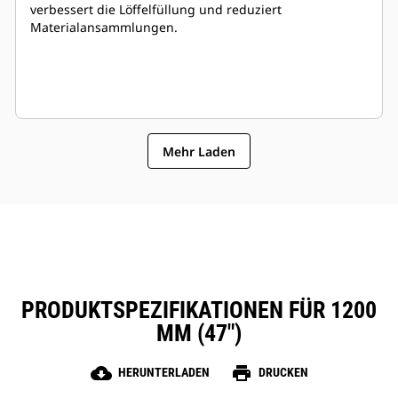
verbessert die Löffelfüllung und reduziert
Materialansammlungen.
Mehr Laden
PRODUKTSPEZIFIKATIONEN FÜR 1200
MM (47″)
cloud_download
print
HERUNTERLADEN
DRUCKEN