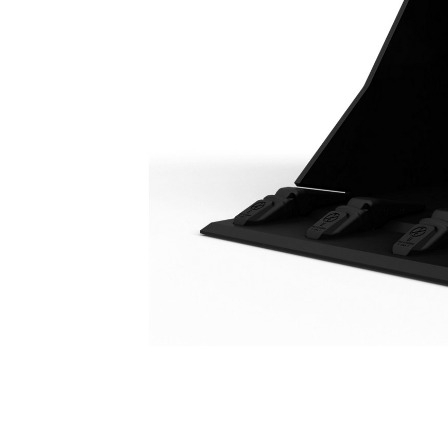
Universallöffel Mit Vorsteckmesser 1400 Mm (55")
Vort
Modell wechseln