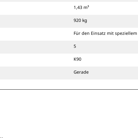
Schnellwechsler mit Bolzengreifer
1,43 m³
oder einer speziellen CW-Kupplung
verwenden.
920 kg
Für den Einsatz mit spezielle
5
K90
Gerade