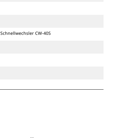
Schnellwechsleraufnahmen.
Spezielle CW-Schnellwechsler
besitzen eine Keilverriegelung zur
Sicherung der Anbaugeräte.
m Schnellwechsler CW-40S
Spezielle CW-Schnellwechsler sind
für alle Ketten- und Mobilbagger
erhältlich.