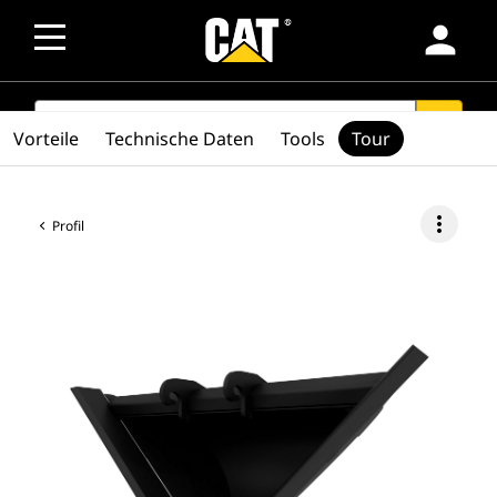
person
SEARCH
search
Vorteile
Technische Daten
Tools
Tour
more_vert
Profil