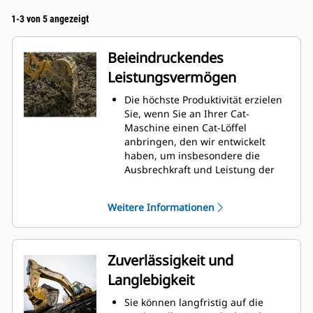
1-3 von 5 angezeigt
Beieindruckendes
Leistungsvermögen
Die höchste Produktivität erzielen
Sie, wenn Sie an Ihrer Cat-
Maschine einen Cat-Löffel
anbringen, den wir entwickelt
haben, um insbesondere die
Ausbrechkraft und Leistung der
Maschine zu optimieren.
Das Doppelradius-Schalenprofil
Weitere Informationen
verbessert den Materialfluss in
den Löffel. Die zusätzliche
Rückenfreiheit verhindert ein
Schleifen der Unterseite des
Zuverlässigkeit und
Löffels, wodurch Wartungskosten
Langlebigkeit
gesenkt werden.
Der Kraftstoffverbrauch ist beim
Sie können langfristig auf die
Graben am höchsten. Cat-Löffel