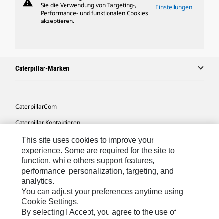
warning
Sie die Verwendung von Targeting-,
Einstellungen
Performance- und funktionalen Cookies
akzeptieren.
Caterpillar-Marken
Caterpillar.com
Caterpillar Kontaktieren
Meine Marketing-Präferenzen
This site uses cookies to improve your
experience. Some are required for the site to
Seitenübersicht
function, while others support features,
performance, personalization, targeting, and
Cookie Settings
analytics.
Rechtliche Hinweise
You can adjust your preferences anytime using
Cookie Settings.
Datenschutz
By selecting I Accept, you agree to the use of