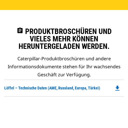
assignment
PRODUKTBROSCHÜREN UND
VIELES MEHR KÖNNEN
HERUNTERGELADEN WERDEN.
Caterpillar-Produktbroschüren und andere
Informationsdokumente stehen für Ihr wachsendes
Geschäft zur Verfügung.
file_download
Do
Löffel – Technische Daten (AME, Russland, Europa, Türkei)
P
O
in
a
N
Ta