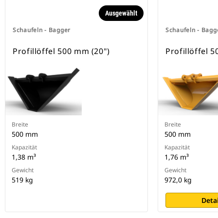
Sicherung der Anbaugeräte.
Ausgewählt
Spezielle CW-Schnellwechsler sind
für alle Ketten- und Mobilbagger
Schaufeln - Bagger
Schaufeln - Bagg
erhältlich.
Profillöffel 500 mm (20")
Profillöffel 
Breite
Breite
500 mm
500 mm
Kapazität
Kapazität
1,38 m³
1,76 m³
Gewicht
Gewicht
519 kg
972,0 kg
Deta