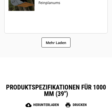
Feinplanums
Mehr Laden
PRODUKTSPEZIFIKATIONEN FÜR 1000
MM (39")
cloud_download
print
HERUNTERLADEN
DRUCKEN