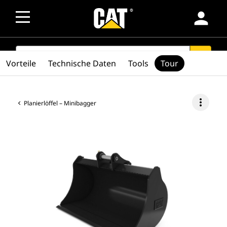
person
SEARCH
search
Vorteile
Technische Daten
Tools
Tour
more_vert
Planierlöffel – Minibagger