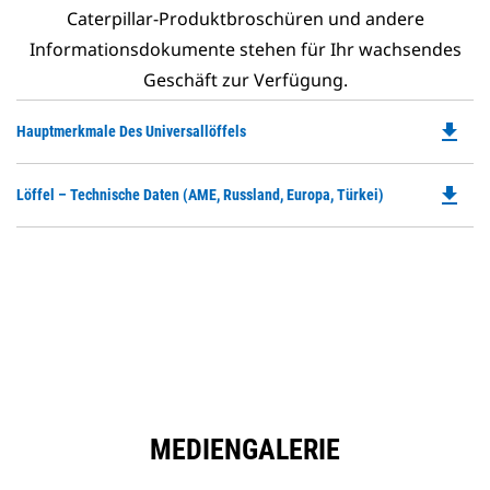
Caterpillar-Produktbroschüren und andere
Informationsdokumente stehen für Ihr wachsendes
Geschäft zur Verfügung.
file_download
Do
Hauptmerkmale Des Universallöffels
P
O
file_download
Do
Löffel – Technische Daten (AME, Russland, Europa, Türkei)
in
P
a
O
N
in
Ta
a
N
Ta
MEDIENGALERIE