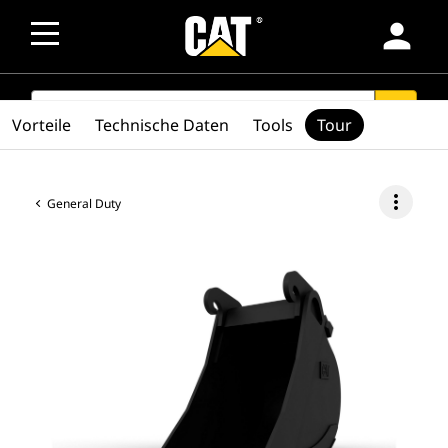
person
SEARCH
search
Vorteile
Technische Daten
Tools
Tour
more_vert
General Duty