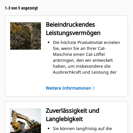
1-3 von 5 angezeigt
Beieindruckendes
Leistungsvermögen
Die höchste Produktivität erzielen
Sie, wenn Sie an Ihrer Cat-
Maschine einen Cat-Löffel
anbringen, den wir entwickelt
haben, um insbesondere die
Ausbrechkraft und Leistung der
Maschine zu optimieren.
Das Doppelradius-Schalenprofil
Weitere Informationen
verbessert den Materialfluss in
den Löffel. Die zusätzliche
Rückenfreiheit verhindert ein
Schleifen der Unterseite des
Zuverlässigkeit und
Löffels, wodurch Wartungskosten
Langlebigkeit
gesenkt werden.
Der Kraftstoffverbrauch ist beim
Sie können langfristig auf die
Graben am höchsten. Cat-Löffel