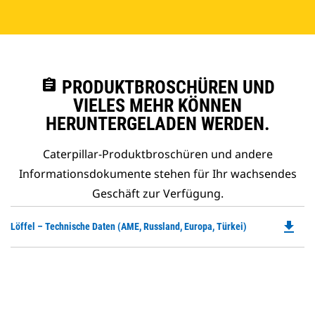
assignment
PRODUKTBROSCHÜREN UND
VIELES MEHR KÖNNEN
HERUNTERGELADEN WERDEN.
Caterpillar-Produktbroschüren und andere
Informationsdokumente stehen für Ihr wachsendes
Geschäft zur Verfügung.
file_download
Do
Löffel – Technische Daten (AME, Russland, Europa, Türkei)
P
O
in
a
N
Ta