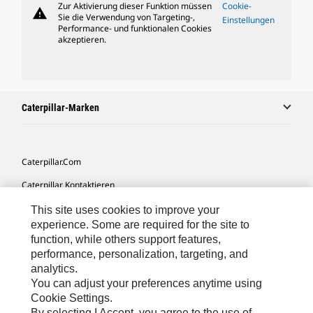
Zur Aktivierung dieser Funktion müssen
Cookie-
warning
Sie die Verwendung von Targeting-,
Einstellungen
Performance- und funktionalen Cookies
akzeptieren.
Caterpillar-Marken
Caterpillar.com
Caterpillar Kontaktieren
Meine Marketing-Präferenzen
This site uses cookies to improve your
experience. Some are required for the site to
Seitenübersicht
function, while others support features,
performance, personalization, targeting, and
Cookie Settings
analytics.
Rechtliche Hinweise
You can adjust your preferences anytime using
Cookie Settings.
Datenschutz
By selecting I Accept, you agree to the use of