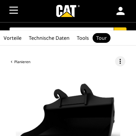
person
SEARCH
search
Vorteile
Technische Daten
Tools
Tour
more_vert
Planieren