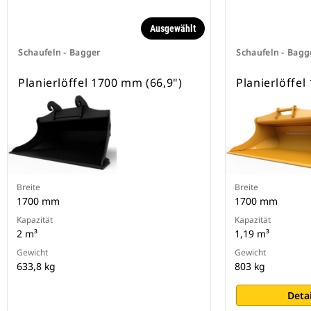
Sicherung der Anbaugeräte.
Spezielle CW-Schnellwechsler sind
Ausgewählt
für alle Ketten- und Mobilbagger
erhältlich.
Schaufeln - Bagger
Schaufeln - Bagg
Planierlöffel 1700 mm (66,9")
Planierlöffel
Breite
Breite
1700 mm
1700 mm
Kapazität
Kapazität
2 m³
1,19 m³
Gewicht
Gewicht
633,8 kg
803 kg
Deta