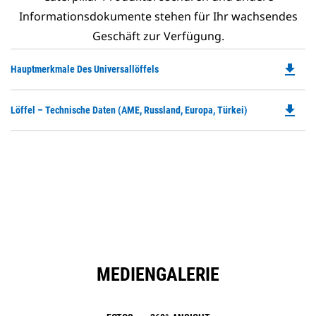
Informationsdokumente stehen für Ihr wachsendes
Geschäft zur Verfügung.
file_download
Do
Hauptmerkmale Des Universallöffels
P
O
file_download
Do
Löffel – Technische Daten (AME, Russland, Europa, Türkei)
in
P
a
O
N
in
Ta
a
N
Ta
MEDIENGALERIE