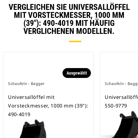
Schnellwechsleraufnahmen.
VERGLEICHEN SIE UNIVERSALLÖFFEL
Spezielle CW-Schnellwechsler
besitzen eine Keilverriegelung zur
MIT VORSTECKMESSER, 1000 MM
Sicherung der Anbaugeräte.
(39"): 490-4019 MIT HÄUFIG
Spezielle CW-Schnellwechsler sind
VERGLICHENEN MODELLEN.
für alle Ketten- und Mobilbagger
erhältlich.
Ausgewählt
Schaufeln - Bagger
Schaufeln - Bagg
Universallöffel mit
Universallöff
Vorsteckmesser, 1000 mm (39"):
550-9779
490-4019