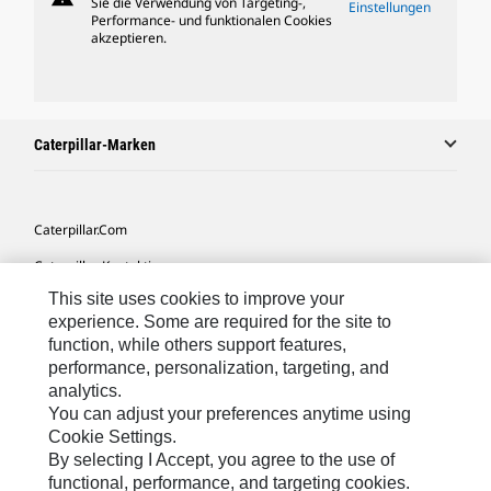
Sie die Verwendung von Targeting-,
Einstellungen
Performance- und funktionalen Cookies
akzeptieren.
Caterpillar-Marken
Caterpillar.com
Caterpillar Kontaktieren
This site uses cookies to improve your
Meine Marketing-Präferenzen
experience. Some are required for the site to
Seitenübersicht
function, while others support features,
performance, personalization, targeting, and
Cookie Settings
analytics.
Rechtliche Hinweise
You can adjust your preferences anytime using
Cookie Settings.
Datenschutz
By selecting I Accept, you agree to the use of
functional, performance, and targeting cookies.