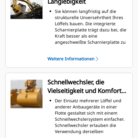
Langlebigkeit
gesenkt werden.
Der Kraftstoffverbrauch ist beim
Sie können langfristig auf die
Graben am höchsten. Cat-Löffel
strukturelle Unversehrtheit Ihres
sind so ausgelegt, dass sie schnell
Löffels bauen. Die integrierte
durch das Material schneiden,
Scharnierplatte trägt dazu bei, die
wodurch die Betriebseffizienz der
Kraft besser als eine
Maschine insgesamt verbessert
angeschweißte Scharnierplatte zu
wird.
verteilen.
Es kann mehr Material in kürzerer
Cat-Löffel sind aus hochfestem,
Zeit geladen werden. Bei jeder
Weitere Informationen
abriebbeständigem Stahl
Last halten die Schaufelform und
gefertigt, der vor allem für
die Seitenschneiden das meiste
Komponenten mit übermäßigem
Material im Löffel.
Verschleiß gedacht ist.
Schnellwechsler, die
Schützen Sie die wichtigsten
Vielseitigkeit und Komfort
Bereiche des von hohem
Verschleiß betroffenen Löffels mit
bieten
Der Einsatz mehrerer Löffel und
Cat-Schneidwerkzeugen.
anderer Anbaugeräte in einer
Die Cat
Advansys
-
®
™
Flotte gestaltet sich mit einem
Schneidwerkzeuge bieten ein
Schnellwechslersystem einfacher.
höheres Eindringvermögen in das
Schnellwechsler erlauben die
Material und kürzere
Verwendung derselben
Arbeitstaktzeiten – für eine höhere
Anbaugeräte für Maschinen