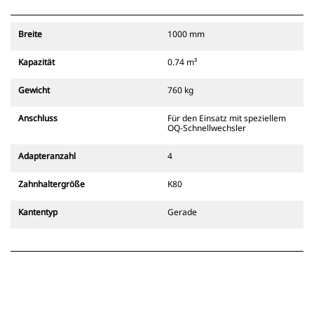
aufzunehmen und Ecken mit
Leichtigkeit zu entleeren und zu
Breite
1000 mm
räumen.
Mithilfe von akustischen und
Kapazität
0.74 m³
optischen Signalen, die von der
sekundären Verriegelung der
Gewicht
760 kg
Kupplung abgegeben werden,
sorgen Sie für die Sicherheit der
Anschluss
Für den Einsatz mit speziellem
Anbaugeräte und dafür, dass sie
OQ-Schnellwechsler
immer im Sichtfeld des Fahrers
liegen.
Adapteranzahl
4
Cat-Schnellwechsler mit
Bolzengreifer sind kompatibel mit
Zahnhaltergröße
K80
311-352-Kettenbaggern und allen
Mobilbaggern. Schnellwechsler
Kantentyp
Gerade
für verschiedene Löffelbreiten
zum Grabenaushub sind ebenfalls
erhältlich.
Anbaugeräte, die mit dem
speziellen CW-
Schnellwechslersystem kompatibel
sind, verwenden feste