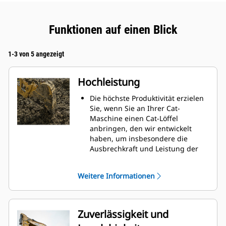
Funktionen auf einen Blick
1-3 von 5 angezeigt
Hochleistung
Die höchste Produktivität erzielen
Sie, wenn Sie an Ihrer Cat-
Maschine einen Cat-Löffel
anbringen, den wir entwickelt
haben, um insbesondere die
Ausbrechkraft und Leistung der
Maschine zu optimieren.
Das Doppelradius-Schalenprofil
Weitere Informationen
verbessert den Materialfluss in
den Löffel. Die zusätzliche
Rückenfreiheit verhindert ein
Schleifen der Unterseite des
Zuverlässigkeit und
Löffels, wodurch Wartungskosten