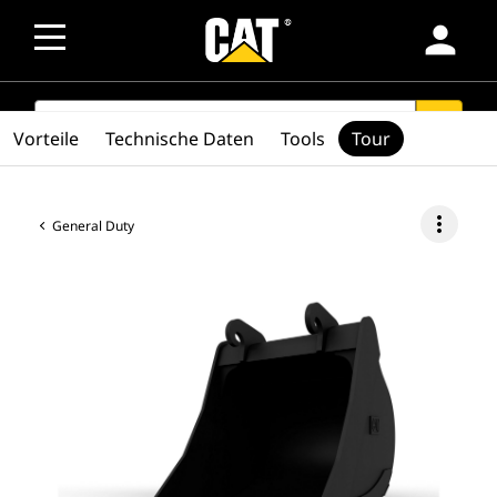
person
SEARCH
search
Vorteile
Technische Daten
Tools
Tour
more_vert
General Duty