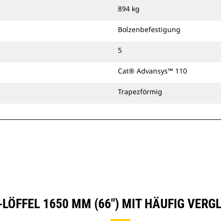
zusammen mit einem Cat-
894 kg
Schnellwechsler mit Bolzengreifer
oder einer speziellen CW-Kupplung
Bolzenbefestigung
verwenden.
5
Cat® Advansys™ 110
Trapezförmig
-LÖFFEL 1650 MM (66") MIT HÄUFIG VER