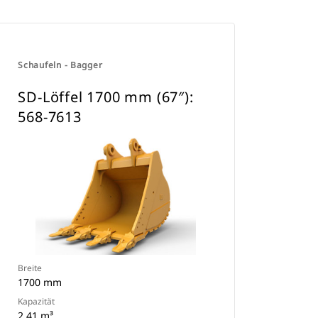
Schaufeln - Bagger
SD-Löffel 1700 mm (67″):
568-7613
Breite
1700 mm
Kapazität
2.41 m³