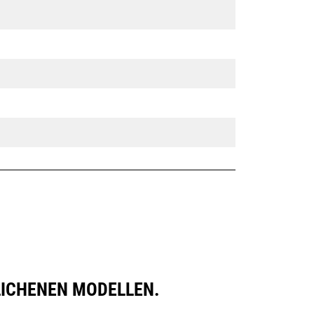
besitzen eine Keilverriegelung zur
Sicherung der Anbaugeräte.
Spezielle CW-Schnellwechsler sind
für alle Ketten- und Mobilbagger
erhältlich.
GLICHENEN MODELLEN.