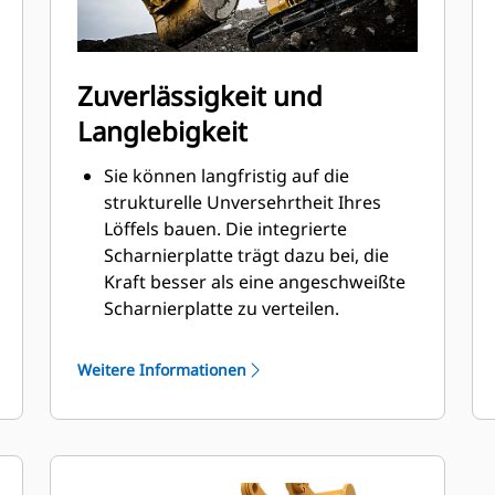
Zuverlässigkeit und
Langlebigkeit
Sie können langfristig auf die
strukturelle Unversehrtheit Ihres
Löffels bauen. Die integrierte
Scharnierplatte trägt dazu bei, die
Kraft besser als eine angeschweißte
Scharnierplatte zu verteilen.
Cat-Löffel sind aus hochfestem,
abriebbeständigem Stahl gefertigt,
Weitere Informationen
der vor allem für Komponenten mit
übermäßigem Verschleiß gedacht ist.
Schützen Sie die wichtigsten
Bereiche des von hohem Verschleiß
®
betroffenen Löffels mit Cat
-