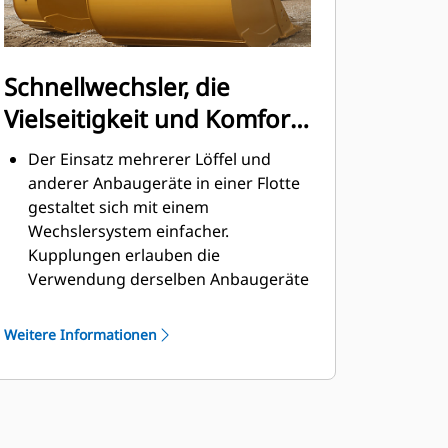
Schnellwechsler, die
Vielseitigkeit und Komfort
bieten
Der Einsatz mehrerer Löffel und
anderer Anbaugeräte in einer Flotte
gestaltet sich mit einem
Wechslersystem einfacher.
Kupplungen erlauben die
Verwendung derselben Anbaugeräte
für Maschinen ähnlicher Größe. Die
Anbaugeräte können in
Weitere Informationen
Sekundenschnelle gewechselt
werden, ohne dass der Bediener die
sichere Kabine verlassen muss.
Die Löffel lassen sich direkt an der
Maschine anbringen und sind auch