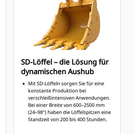
Schneidwerkzeugen.
Seitenschneidenschutz und
Seitenmesser tragen zur Erhaltung
der Teile des Löffels bei, die am
häufigsten mit den Materialien in
Kontakt kommen und durch diese
hindurchgleiten.
Senken Sie Wartungskosten durch
SD-Löffel – die Lösung für
Auswahl des richtigen
dynamischen Aushub
Schneidwerkzeugs für Ihre
Kombination aus Löffel und
Mit SD-Löffeln sorgen Sie für eine
Anwendung.
konstante Produktion bei
Löffelspitzen sind passend für Ihre
verschleißintensiven Anwendungen.
spezielle Anwendung in zahlreichen
Bei einer Breite von 600–2500 mm
Ausführungen erhältlich. Ganz
(24–98") haben die Löffelspitzen eine
gleich, ob eine saubere, ebene Fläche
Standzeit von 200 bis 400 Stunden.
hinterlassen oder hartes, abrasives
Zu den Hauptanwendungen von SD-
Material ausgehoben werden muss –
Löffeln zählen Quarzsand, Basalt und