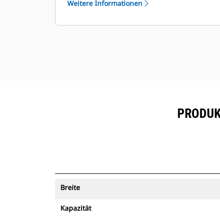
Weitere Informationen
mit Maschinenverfolgung können
®
mit VisionLink
und Geräten, die
™
über Product Link
angemeldet sind,
angezeigt werden.
Sorgen Sie für die Sicherheit Ihrer
Betriebsmittel. Löffel mit
Maschinenverfolgung senden einen
Alarm, wenn sie eine einfach
konfigurierbare Baustellengrenze
PRODUK
überschreiten.
Breite
Kapazität