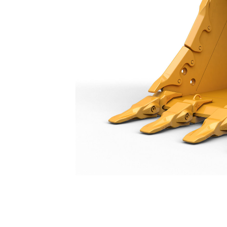
SD-Löffel 1650 Mm (66")
Vort
Modell wechseln