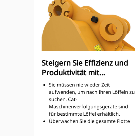
Graben am höchsten. Cat-Löffel sind
so ausgelegt, dass sie schnell durch
das Material schneiden, wodurch die
Betriebseffizienz der Maschine
insgesamt verbessert wird.
Es kann mehr Material in kürzerer
Zeit geladen werden. Bei jeder Last
halten die Schaufelform und die
Steigern Sie Effizienz und
Seitenschneiden das meiste Material
Produktivität mit
im Löffel.
integrierten Cat Connect-
Sie müssen nie wieder Zeit
Technologien
aufwenden, um nach Ihren Löffeln zu
suchen. Cat-
Maschinenverfolgungsgeräte sind
für bestimmte Löffel erhältlich.
Überwachen Sie die gesamte Flotte
Ihrer Maschinen und Anbaugeräte
von einem einzigen Punkt aus. Löffel