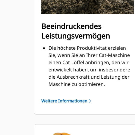
Beeindruckendes
Leistungsvermögen
Die höchste Produktivität erzielen
Sie, wenn Sie an Ihrer Cat-Maschine
einen Cat-Löffel anbringen, den wir
entwickelt haben, um insbesondere
die Ausbrechkraft und Leistung der
Maschine zu optimieren.
Das Doppelradius-Schalenprofil
verbessert den Materialfluss in den
Weitere Informationen
Löffel. Die zusätzliche Rückenfreiheit
verhindert ein Schleifen der
Unterseite des Löffels, wodurch
Wartungskosten gesenkt werden.
Der Kraftstoffverbrauch ist beim