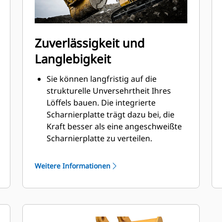
Zuverlässigkeit und
Langlebigkeit
Sie können langfristig auf die
strukturelle Unversehrtheit Ihres
Löffels bauen. Die integrierte
Scharnierplatte trägt dazu bei, die
Kraft besser als eine angeschweißte
Scharnierplatte zu verteilen.
Cat-Löffel sind aus hochfestem,
abriebbeständigem Stahl gefertigt,
Weitere Informationen
der vor allem für Komponenten mit
übermäßigem Verschleiß gedacht ist.
Schützen Sie die wichtigsten, von
hohem Verschleiß betroffenen
®
Bereiche des Löffels mit Cat
-