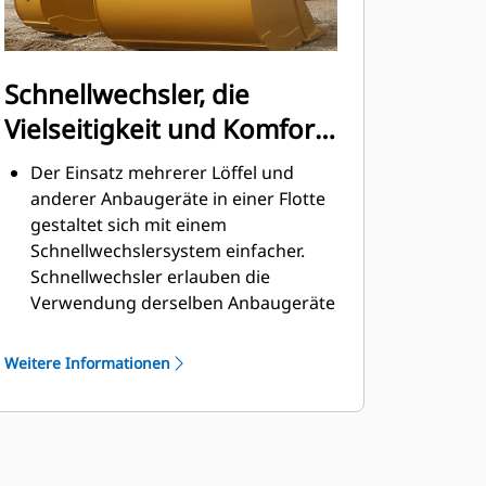
Schnellwechsler, die
Vielseitigkeit und Komfort
bieten
Der Einsatz mehrerer Löffel und
anderer Anbaugeräte in einer Flotte
gestaltet sich mit einem
Schnellwechslersystem einfacher.
Schnellwechsler erlauben die
Verwendung derselben Anbaugeräte
für Maschinen ähnlicher Größe. Die
Anbaugeräte können in
Weitere Informationen
Sekundenschnelle gewechselt
werden, ohne dass der Bediener die
sichere Kabine verlassen muss.
Die Löffel lassen sich direkt an der
Maschine anbringen und sind auch