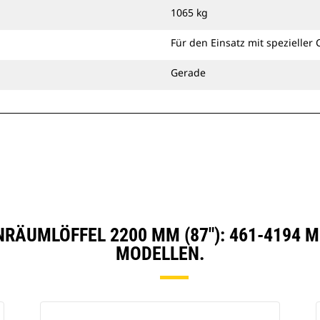
an der Maschine anbringen oder
1065 kg
zusammen mit einem Cat-
Schnellwechsler mit Bolzengreifer
Für den Einsatz mit spezielle
oder einer speziellen CW-Kupplung
verwenden.
Gerade
RÄUMLÖFFEL 2200 MM (87"): 461-4194 
MODELLEN.