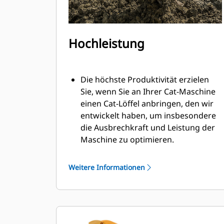
Hochleistung
Die höchste Produktivität erzielen
Sie, wenn Sie an Ihrer Cat-Maschine
einen Cat-Löffel anbringen, den wir
entwickelt haben, um insbesondere
die Ausbrechkraft und Leistung der
Maschine zu optimieren.
Das Doppelradius-Schalenprofil
verbessert den Materialfluss in den
Weitere Informationen
Löffel. Die zusätzliche Rückenfreiheit
verhindert ein Schleifen der
Unterseite des Löffels, wodurch
Wartungskosten gesenkt werden.
Der Kraftstoffverbrauch ist beim