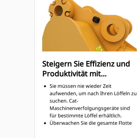
Graben am höchsten. Cat-Löffel sind
so ausgelegt, dass sie schnell durch
das Material schneiden, wodurch die
Betriebseffizienz der Maschine
insgesamt verbessert wird.
Es kann mehr Material in kürzerer
Zeit geladen werden. Bei jeder Last
halten die Schaufelform und die
Steigern Sie Effizienz und
Seitenschneiden das meiste Material
Produktivität mit
im Löffel.
integrierten Cat Connect-
Sie müssen nie wieder Zeit
Technologien.
aufwenden, um nach Ihren Löffeln zu
suchen. Cat-
Maschinenverfolgungsgeräte sind
für bestimmte Löffel erhältlich.
Überwachen Sie die gesamte Flotte
Ihrer Maschinen und Anbaugeräte
von einem einzigen Punkt aus. Löffel