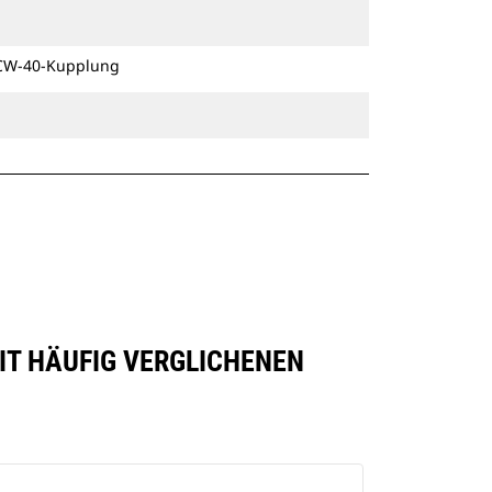
besitzen eine Keilverriegelung zur
Sicherung der Anbaugeräte.
r CW-40-Kupplung
Spezielle CW-Schnellwechsler sind
für alle Ketten- und Mobilbagger
erhältlich.
MIT HÄUFIG VERGLICHENEN