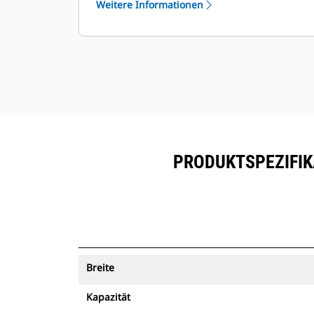
Weitere Informationen
mit Maschinenverfolgung können
®
mit VisionLink
und Geräten, die
™
über Product Link
angemeldet sind,
angezeigt werden.
Sorgen Sie für die Sicherheit Ihrer
Betriebsmittel. Löffel mit
Maschinenverfolgung senden einen
Alarm, wenn sie eine einfach
konfigurierbare Baustellengrenze
PRODUKTSPEZIFIK
überschreiten.
Breite
Kapazität