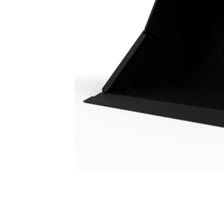
Grabenräumlöffel 2200 Mm (87"): 461-4194
Vort
Modell wechseln