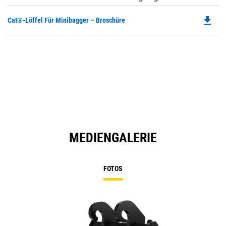
file_download
Do
Cat®-Löffel Für Minibagger – Broschüre
P
O
in
a
N
Ta
MEDIENGALERIE
FOTOS