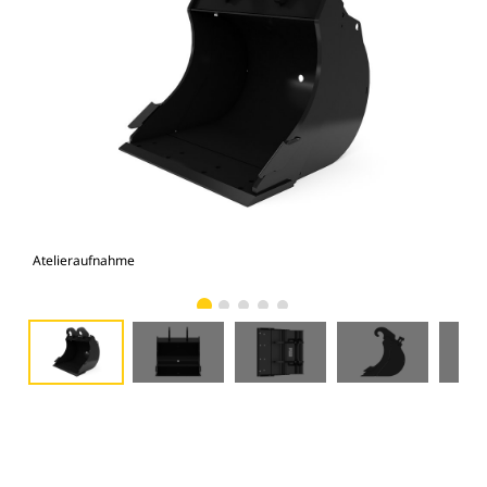
Atelieraufnahme
Vor