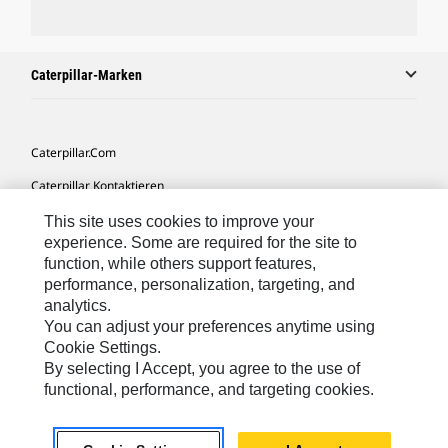
Caterpillar-Marken
Caterpillar.com
Caterpillar Kontaktieren
Meine Marketing-Präferenzen
This site uses cookies to improve your
experience. Some are required for the site to
Seitenübersicht
function, while others support features,
performance, personalization, targeting, and
Cookie Settings
analytics.
Rechtliche Hinweise
You can adjust your preferences anytime using
Cookie Settings.
Datenschutz
By selecting I Accept, you agree to the use of
functional, performance, and targeting cookies.
Europe-German
© 2026 Caterpillar. Alle Rechte vorbehalten.