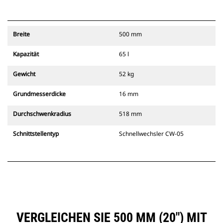
Breite
500 mm
Kapazität
65 l
Gewicht
52 kg
Grundmesserdicke
16 mm
Durchschwenkradius
518 mm
Schnittstellentyp
Schnellwechsler CW-05
VERGLEICHEN SIE 500 MM (20") MIT