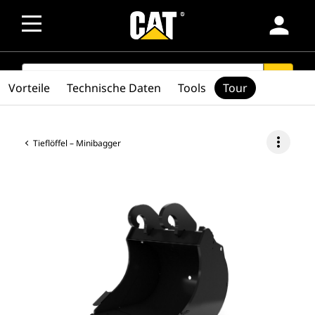
person
SEARCH
search
Vorteile
Technische Daten
Tools
Tour
more_vert
Tieflöffel – Minibagger