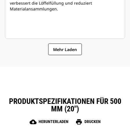
verbessert die Löffelfüllung und reduziert
Materialansammlungen.
Mehr Laden
PRODUKTSPEZIFIKATIONEN FÜR 500
MM (20")
cloud_download
print
HERUNTERLADEN
DRUCKEN