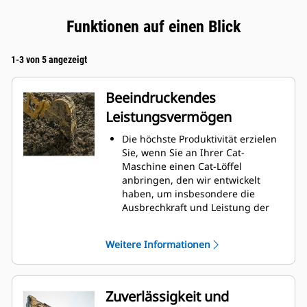
Funktionen auf einen Blick
1-3 von 5 angezeigt
Beeindruckendes
Leistungsvermögen
Die höchste Produktivität erzielen
Sie, wenn Sie an Ihrer Cat-
Maschine einen Cat-Löffel
anbringen, den wir entwickelt
haben, um insbesondere die
Ausbrechkraft und Leistung der
Maschine zu optimieren.
Das Doppelradius-Schalenprofil
Weitere Informationen
verbessert den Materialfluss in
den Löffel. Die zusätzliche
Rückenfreiheit verhindert ein
Schleifen der Unterseite des
Zuverlässigkeit und
Löffels, wodurch Wartungskosten