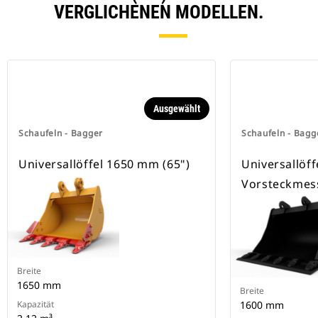
Schnellwechsleraufnahmen.
VERGLICHENEN MODELLEN.
Spezielle CW-Schnellwechsler
besitzen eine Keilverriegelung zur
Sicherung der Anbaugeräte.
Spezielle CW-Schnellwechsler sind
für alle Ketten- und Mobilbagger
erhältlich.
Ausgewählt
Schaufeln - Bagger
Schaufeln - Bagg
Universallöffel 1650 mm (65")
Universallöff
Vorsteckmes
Breite
1650 mm
Breite
Kapazität
1600 mm