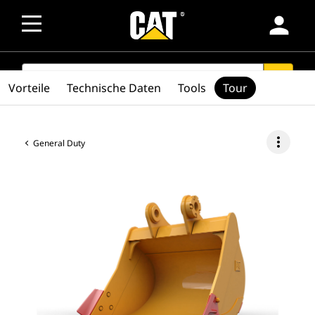
person
SEARCH
search
Vorteile
Technische Daten
Tools
Tour
more_vert
General Duty