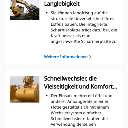
Langlebigkeit
gesenkt werden.
Der Kraftstoffverbrauch ist beim
Sie können langfristig auf die
Graben am höchsten. Cat-Löffel
strukturelle Unversehrtheit Ihres
sind so ausgelegt, dass sie schnell
Löffels bauen. Die integrierte
durch das Material schneiden,
Scharnierplatte trägt dazu bei, die
wodurch die Betriebseffizienz der
Kraft besser als eine
Maschine insgesamt verbessert
angeschweißte Scharnierplatte zu
wird.
verteilen.
Es kann mehr Material in kürzerer
Cat-Löffel sind aus hochfestem,
Zeit geladen werden. Bei jeder
Weitere Informationen
abriebbeständigem Stahl
Last halten die Schaufelform und
gefertigt, der vor allem für
die Seitenschneiden das meiste
Komponenten mit übermäßigem
Material im Löffel.
Verschleiß gedacht ist.
Schnellwechsler, die
Schützen Sie die wichtigsten
Vielseitigkeit und Komfort
Bereiche des von hohem
Verschleiß betroffenen Löffels mit
bieten
Der Einsatz mehrerer Löffel und
Cat
-Schneidwerkzeugen.
®
anderer Anbaugeräte in einer
Seitenschneidenschutz und
Flotte gestaltet sich mit einem
Seitenmesser tragen zur
Wechslersystem einfacher.
Erhaltung der Teile des Löffels bei,
Schnellwechsler erlauben die
die am häufigsten mit den
Verwendung derselben
Materialien in Kontakt kommen