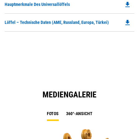
file_download
Do
Hauptmerkmale Des Universallöffels
P
O
file_download
Do
Löffel – Technische Daten (AME, Russland, Europa, Türkei)
in
P
a
O
N
in
Ta
a
N
Ta
MEDIENGALERIE
FOTOS
360°-ANSICHT