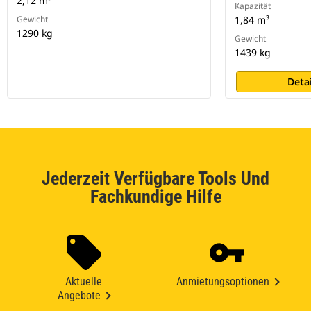
2,12 m³
Kapazität
Gewicht
1,84 m³
1290 kg
Gewicht
1439 kg
Deta
Jederzeit Verfügbare Tools Und
Fachkundige Hilfe
Aktuelle
Anmietungsoptionen
Angebote