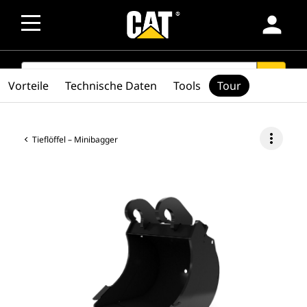
person
SEARCH
search
Vorteile
Technische Daten
Tools
Tour
more_vert
Tieflöffel – Minibagger