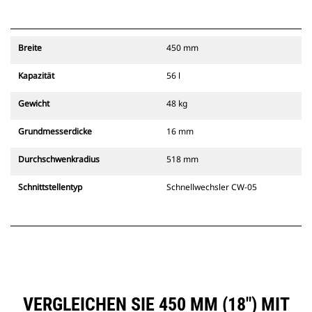
Breite
450 mm
Kapazität
56 l
Gewicht
48 kg
Grundmesserdicke
16 mm
Durchschwenkradius
518 mm
Schnittstellentyp
Schnellwechsler CW-05
VERGLEICHEN SIE 450 MM (18") MIT