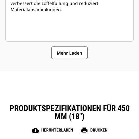
verbessert die Löffelfüllung und reduziert
Materialansammlungen.
Mehr Laden
PRODUKTSPEZIFIKATIONEN FÜR 450
MM (18")
cloud_download
print
HERUNTERLADEN
DRUCKEN