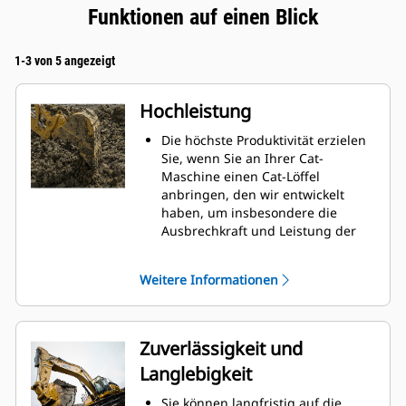
Funktionen auf einen Blick
1-3 von 5 angezeigt
Hochleistung
Die höchste Produktivität erzielen
Sie, wenn Sie an Ihrer Cat-
Maschine einen Cat-Löffel
anbringen, den wir entwickelt
haben, um insbesondere die
Ausbrechkraft und Leistung der
Maschine zu optimieren.
Das Doppelradius-Schalenprofil
Weitere Informationen
verbessert den Materialfluss in
den Löffel. Die zusätzliche
Rückenfreiheit verhindert ein
Schleifen der Unterseite des
Zuverlässigkeit und
Löffels, wodurch Wartungskosten
Langlebigkeit
gesenkt werden.
Der Kraftstoffverbrauch ist beim
Sie können langfristig auf die