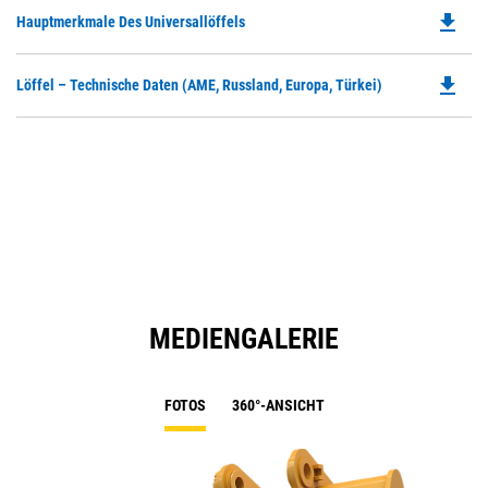
file_download
Do
Hauptmerkmale Des Universallöffels
P
O
file_download
Do
Löffel – Technische Daten (AME, Russland, Europa, Türkei)
in
P
a
O
N
in
Ta
a
N
Ta
MEDIENGALERIE
FOTOS
360°-ANSICHT