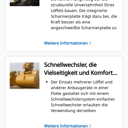
Graben am höchsten. Cat-Löffel
strukturelle Unversehrtheit Ihres
sind so ausgelegt, dass sie schnell
Löffels bauen. Die integrierte
durch das Material schneiden,
Scharnierplatte trägt dazu bei, die
wodurch die Betriebseffizienz der
Kraft besser als eine
Maschine insgesamt verbessert
angeschweißte Scharnierplatte zu
wird.
verteilen.
Es kann mehr Material in kürzerer
Cat-Löffel sind aus hochfestem,
Zeit geladen werden. Bei jeder
Weitere Informationen
abriebbeständigem Stahl
Last halten die Schaufelform und
gefertigt, der vor allem für
die Seitenschneiden das meiste
Komponenten mit übermäßigem
Material im Löffel.
Verschleiß gedacht ist.
Schnellwechsler, die
Schützen Sie die wichtigsten
Vielseitigkeit und Komfort
Bereiche des von hohem
Verschleiß betroffenen Löffels mit
bieten
Der Einsatz mehrerer Löffel und
Cat-Schneidwerkzeugen.
anderer Anbaugeräte in einer
Die Cat
Advansys
-
®
™
Flotte gestaltet sich mit einem
Schneidwerkzeuge bieten ein
Schnellwechslersystem einfacher.
höheres Eindringvermögen in das
Schnellwechsler erlauben die
Material und kürzere
Verwendung derselben
Arbeitstaktzeiten – für eine höhere
Anbaugeräte für Maschinen
Produktivität bei anspruchsvollen
ähnlicher Größe. Die Anbaugeräte
Aufgaben.
Weitere Informationen
können in Sekundenschnelle