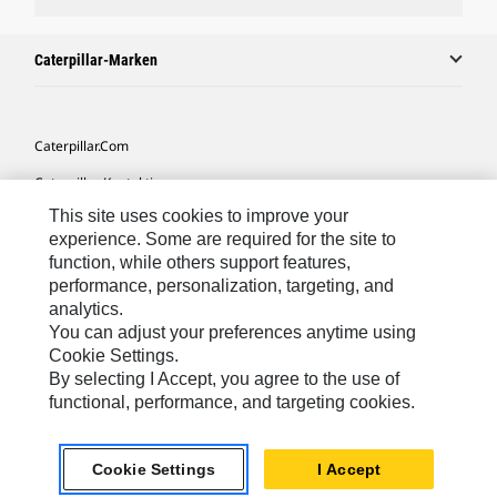
Caterpillar-Marken
Caterpillar.com
Caterpillar Kontaktieren
This site uses cookies to improve your
Meine Marketing-Präferenzen
experience. Some are required for the site to
Seitenübersicht
function, while others support features,
performance, personalization, targeting, and
Cookie Settings
analytics.
Rechtliche Hinweise
You can adjust your preferences anytime using
Cookie Settings.
Datenschutz
By selecting I Accept, you agree to the use of
functional, performance, and targeting cookies.
Europe-German
© 2026 Caterpillar. Alle Rechte vorbehalten.
Cookie Settings
I Accept