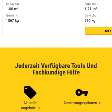
Kapazität
Kapazität
1.86 m³
1,71 m³
Gewicht
Gewicht
1067 kg
950 kg
Deta
Jederzeit Verfügbare Tools Und
Fachkundige Hilfe
Aktuelle
Anmietungsoptionen
Angebote