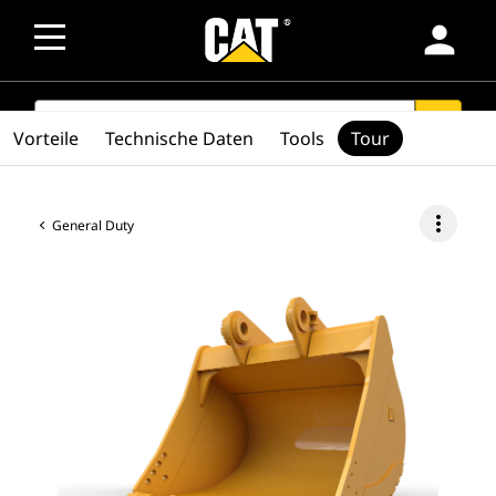
person
SEARCH
search
Vorteile
Technische Daten
Tools
Tour
more_vert
General Duty