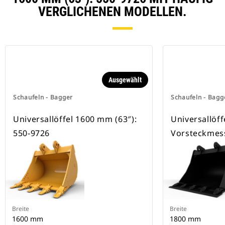
besitzen eine Keilverriegelung zur
VERGLICHENEN MODELLEN.
Sicherung der Anbaugeräte.
Spezielle CW-Schnellwechsler sind
für alle Ketten- und Mobilbagger
erhältlich.
Ausgewählt
Schaufeln - Bagger
Schaufeln - Bagg
Universallöffel 1600 mm (63″):
Universallöff
550-9726
Vorsteckmes
Breite
Breite
1600 mm
1800 mm