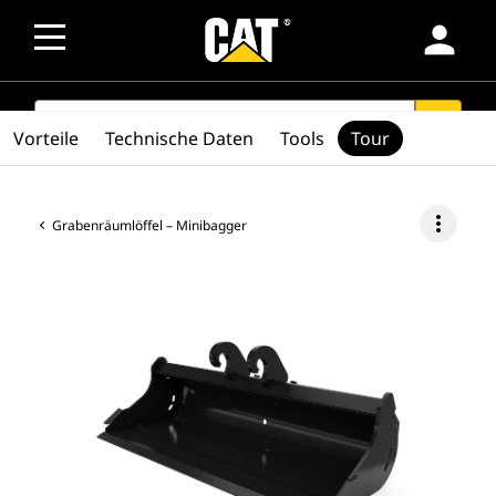
person
SEARCH
search
Vorteile
Technische Daten
Tools
Tour
more_vert
Grabenräumlöffel – Minibagger