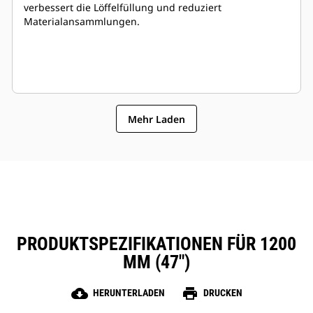
verbessert die Löffelfüllung und reduziert
Materialansammlungen.
Mehr Laden
PRODUKTSPEZIFIKATIONEN FÜR 1200
MM (47″)
cloud_download
print
HERUNTERLADEN
DRUCKEN