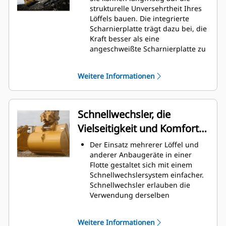
Graben am höchsten. Cat-Löffel
strukturelle Unversehrtheit Ihres
sind so ausgelegt, dass sie schnell
Löffels bauen. Die integrierte
durch das Material schneiden,
Scharnierplatte trägt dazu bei, die
wodurch die Betriebseffizienz der
Kraft besser als eine
Maschine insgesamt verbessert
angeschweißte Scharnierplatte zu
wird.
verteilen.
Es kann mehr Material in kürzerer
Cat-Löffel sind aus hochfestem,
Zeit geladen werden. Bei jeder
Weitere Informationen
abriebbeständigem Stahl
Last halten die Schaufelform und
gefertigt, der vor allem für
die Seitenschneiden das meiste
Komponenten mit übermäßigem
Material im Löffel.
Verschleiß gedacht ist.
Schnellwechsler, die
Schützen Sie die wichtigsten
Vielseitigkeit und Komfort
Bereiche des von hohem
Verschleiß betroffenen Löffels mit
bieten
Der Einsatz mehrerer Löffel und
Cat-Schneidwerkzeugen.
anderer Anbaugeräte in einer
Die Cat
Advansys
-
®
™
Flotte gestaltet sich mit einem
Schneidwerkzeuge bieten ein
Schnellwechslersystem einfacher.
höheres Eindringvermögen in das
Schnellwechsler erlauben die
Material und kürzere
Verwendung derselben
Arbeitstaktzeiten – für eine höhere
Anbaugeräte für Maschinen
Produktivität bei anspruchsvollen
ähnlicher Größe. Die Anbaugeräte
Aufgaben.
Weitere Informationen
können in Sekundenschnelle