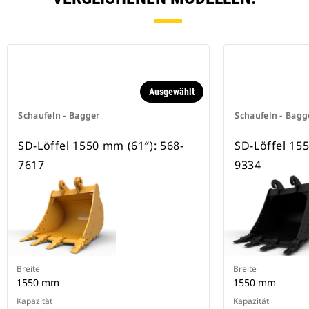
besitzen eine Keilverriegelung zur
Sicherung der Anbaugeräte.
Spezielle CW-Schnellwechsler sind
für alle Ketten- und Mobilbagger
erhältlich.
Ausgewählt
Schaufeln - Bagger
Schaufeln - Bagg
SD-Löffel 1550 mm (61″): 568-
SD-Löffel 155
7617
9334
Breite
Breite
1550 mm
1550 mm
Kapazität
Kapazität