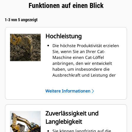
Funktionen auf einen Blick
1-3 von 5 angezeigt
Hochleistung
Die höchste Produktivität erzielen
Sie, wenn Sie an Ihrer Cat-
Maschine einen Cat-Löffel
anbringen, den wir entwickelt
haben, um insbesondere die
Ausbrechkraft und Leistung der
Maschine zu optimieren.
Das Doppelradius-Schalenprofil
Weitere Informationen
verbessert den Materialfluss in
den Löffel. Die zusätzliche
Rückenfreiheit verhindert ein
Schleifen der Unterseite des
Zuverlässigkeit und
Löffels, wodurch Wartungskosten
Langlebigkeit
gesenkt werden.
Der Kraftstoffverbrauch ist beim
Sie können langfristig auf die