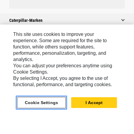
Caterpillar-Marken
This site uses cookies to improve your
experience. Some are required for the site to
Caterpillar.com
function, while others support features,
performance, personalization, targeting, and
Caterpillar Kontaktieren
analytics.
Meine Marketing-Präferenzen
You can adjust your preferences anytime using
Cookie Settings.
Seitenübersicht
By selecting I Accept, you agree to the use of
Cookie Settings
functional, performance, and targeting cookies.
Rechtliche Hinweise
Cookie Settings
I Accept
Datenschutz
Europe-German
© 2026 Caterpillar. Alle Rechte vorbehalten.