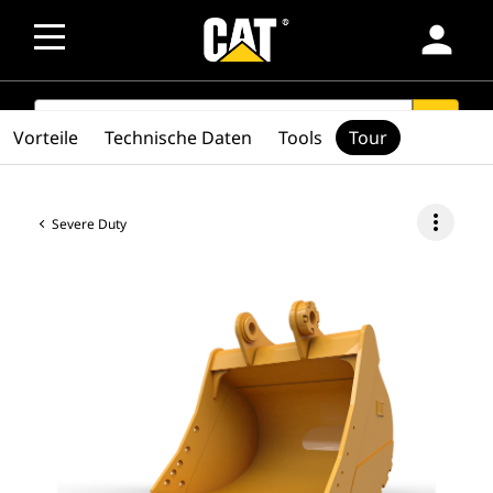
person
SEARCH
search
Vorteile
Technische Daten
Tools
Tour
more_vert
Severe Duty