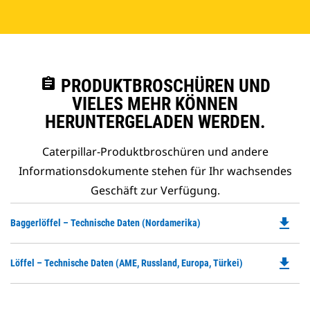
assignment
PRODUKTBROSCHÜREN UND
VIELES MEHR KÖNNEN
HERUNTERGELADEN WERDEN.
Caterpillar-Produktbroschüren und andere
Informationsdokumente stehen für Ihr wachsendes
Geschäft zur Verfügung.
file_download
Do
Baggerlöffel – Technische Daten (Nordamerika)
P
O
file_download
Do
Löffel – Technische Daten (AME, Russland, Europa, Türkei)
in
P
a
O
N
in
Ta