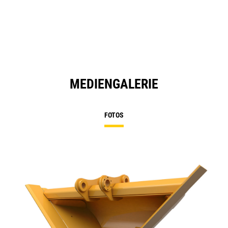
a
N
Ta
MEDIENGALERIE
FOTOS