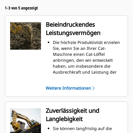
1-3 von 5 angezeigt
Beieindruckendes
Leistungsvermögen
Die höchste Produktivität erzielen
Sie, wenn Sie an Ihrer Cat-
Maschine einen Cat-Löffel
anbringen, den wir entwickelt
haben, um insbesondere die
Ausbrechkraft und Leistung der
Maschine zu optimieren.
Das Doppelradius-Schalenprofil
Weitere Informationen
verbessert den Materialfluss in
den Löffel. Die zusätzliche
Rückenfreiheit verhindert ein
Schleifen der Unterseite des
Zuverlässigkeit und
Löffels, wodurch Wartungskosten
Langlebigkeit
gesenkt werden.
Der Kraftstoffverbrauch ist beim
Sie können langfristig auf die
Graben am höchsten. Cat-Löffel