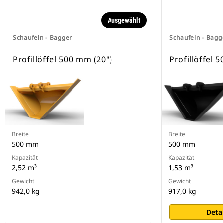
Sicherung der Anbaugeräte.
Spezielle CW-Schnellwechsler sind
Ausgewählt
für alle Ketten- und Mobilbagger
erhältlich.
Schaufeln - Bagger
Schaufeln - Bagg
Profillöffel 500 mm (20")
Profillöffel 
Breite
Breite
500 mm
500 mm
Kapazität
Kapazität
2,52 m³
1,53 m³
Gewicht
Gewicht
942,0 kg
917,0 kg
Deta