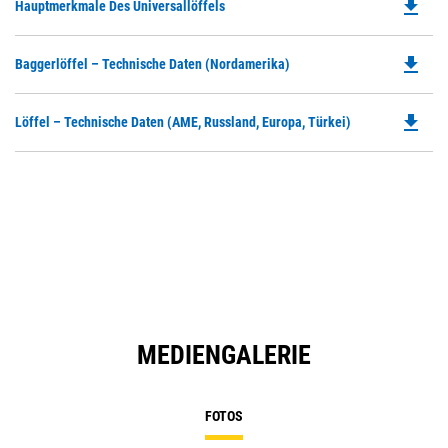
file_download
Do
Hauptmerkmale Des Universallöffels
P
O
file_download
Do
Baggerlöffel – Technische Daten (Nordamerika)
in
P
a
O
N
file_download
Do
Löffel – Technische Daten (AME, Russland, Europa, Türkei)
in
Ta
P
a
O
N
in
Ta
a
N
Ta
MEDIENGALERIE
FOTOS