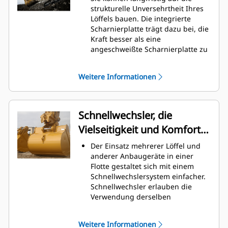
Graben am höchsten. Cat-Löffel
strukturelle Unversehrtheit Ihres
sind so ausgelegt, dass sie schnell
Löffels bauen. Die integrierte
durch das Material schneiden,
Scharnierplatte trägt dazu bei, die
wodurch die Betriebseffizienz der
Kraft besser als eine
Maschine insgesamt verbessert
angeschweißte Scharnierplatte zu
wird.
verteilen.
Es kann mehr Material in kürzerer
Cat-Löffel sind aus hochfestem,
Zeit geladen werden. Bei jeder
Weitere Informationen
abriebbeständigem Stahl
Last halten die Schaufelform und
gefertigt, der vor allem für
die Seitenschneiden das meiste
Komponenten mit übermäßigem
Material im Löffel.
Verschleiß gedacht ist.
Schnellwechsler, die
Schützen Sie die wichtigsten
Vielseitigkeit und Komfort
Bereiche des von hohem
Verschleiß betroffenen Löffels mit
bieten
Der Einsatz mehrerer Löffel und
Cat-Schneidwerkzeugen.
anderer Anbaugeräte in einer
Die Cat
Advansys
-
®
™
Flotte gestaltet sich mit einem
Schneidwerkzeuge bieten ein
Schnellwechslersystem einfacher.
höheres Eindringvermögen in das
Schnellwechsler erlauben die
Material und kürzere
Verwendung derselben
Arbeitstaktzeiten – für eine höhere
Anbaugeräte für Maschinen
Produktivität bei anspruchsvollen
ähnlicher Größe. Die Anbaugeräte
Aufgaben.
Weitere Informationen
können in Sekundenschnelle