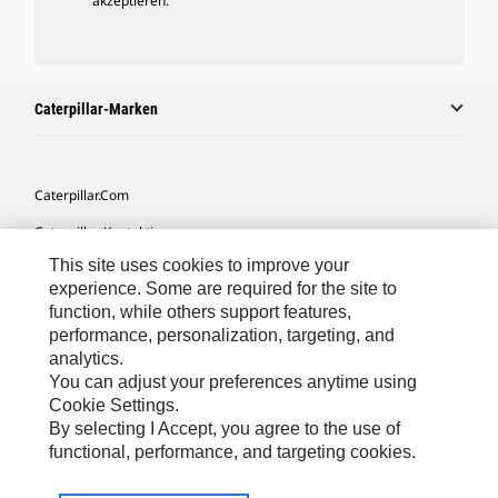
akzeptieren.
Caterpillar-Marken
Caterpillar.com
Caterpillar Kontaktieren
This site uses cookies to improve your
Meine Marketing-Präferenzen
experience. Some are required for the site to
Seitenübersicht
function, while others support features,
performance, personalization, targeting, and
Cookie Settings
analytics.
Rechtliche Hinweise
You can adjust your preferences anytime using
Cookie Settings.
Datenschutz
By selecting I Accept, you agree to the use of
functional, performance, and targeting cookies.