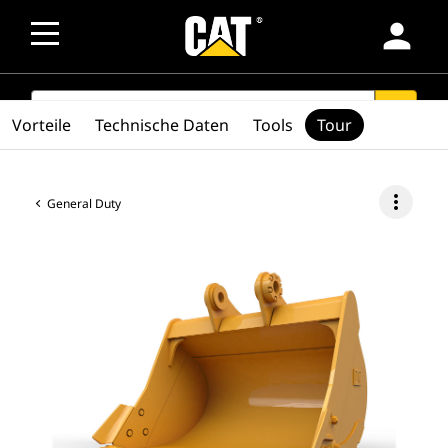
person
SEARCH
search
Vorteile
Technische Daten
Tools
Tour
more_vert
General Duty