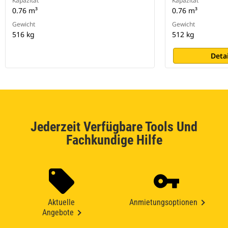
Kapazität
Kapazität
0.76 m³
0.76 m³
Gewicht
Gewicht
516 kg
512 kg
Deta
Jederzeit Verfügbare Tools Und
Fachkundige Hilfe
Aktuelle
Anmietungsoptionen
Angebote