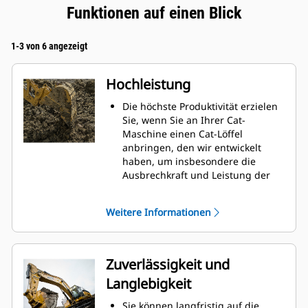
Funktionen auf einen Blick
1-3 von 6 angezeigt
Hochleistung
Die höchste Produktivität erzielen
Sie, wenn Sie an Ihrer Cat-
Maschine einen Cat-Löffel
anbringen, den wir entwickelt
haben, um insbesondere die
Ausbrechkraft und Leistung der
Maschine zu optimieren.
Das Doppelradius-Schalenprofil
Weitere Informationen
verbessert den Materialfluss in
den Löffel. Die zusätzliche
Rückenfreiheit verhindert ein
Schleifen der Unterseite des
Zuverlässigkeit und
Löffels, wodurch Wartungskosten
Langlebigkeit
gesenkt werden.
Der Kraftstoffverbrauch ist beim
Sie können langfristig auf die