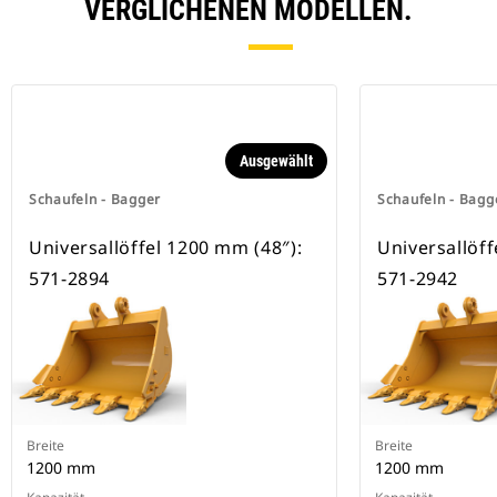
besitzen eine Keilverriegelung zur
VERGLICHENEN MODELLEN.
Sicherung der Anbaugeräte.
Spezielle CW-Schnellwechsler sind
für alle Ketten- und Mobilbagger
erhältlich.
Ausgewählt
Schaufeln - Bagger
Schaufeln - Bagg
Universallöffel 1200 mm (48″):
Universallöff
571-2894
571-2942
Breite
Breite
1200 mm
1200 mm