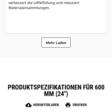
verbessert die Löffelfüllung und reduziert
Materialansammlungen.
Mehr Laden
PRODUKTSPEZIFIKATIONEN FÜR 600
MM (24″)
cloud_download
print
HERUNTERLADEN
DRUCKEN