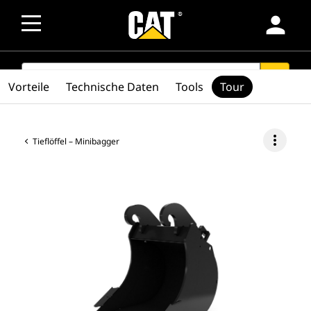
person
SEARCH
search
Vorteile
Technische Daten
Tools
Tour
more_vert
Tieflöffel – Minibagger