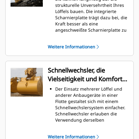
Graben am höchsten. Cat-Löffel
strukturelle Unversehrtheit Ihres
sind so ausgelegt, dass sie schnell
Löffels bauen. Die integrierte
durch das Material schneiden,
Scharnierplatte trägt dazu bei, die
wodurch die Betriebseffizienz der
Kraft besser als eine
Maschine insgesamt verbessert
angeschweißte Scharnierplatte zu
wird.
verteilen.
Es kann mehr Material in kürzerer
Cat-Löffel sind aus hochfestem,
Zeit geladen werden. Bei jeder
Weitere Informationen
abriebbeständigem Stahl
Last halten die Schaufelform und
gefertigt, der vor allem für
die Seitenschneiden das meiste
Komponenten mit übermäßigem
Material im Löffel.
Verschleiß gedacht ist.
Schnellwechsler, die
Schützen Sie die wichtigsten
Vielseitigkeit und Komfort
Bereiche des von hohem
Verschleiß betroffenen Löffels mit
bieten
Der Einsatz mehrerer Löffel und
Cat-Schneidwerkzeugen.
anderer Anbaugeräte in einer
Die Cat
Advansys
-
®
™
Flotte gestaltet sich mit einem
Schneidwerkzeuge bieten ein
Schnellwechslersystem einfacher.
höheres Eindringvermögen in das
Schnellwechsler erlauben die
Material und kürzere
Verwendung derselben
Arbeitstaktzeiten – für eine höhere
Anbaugeräte für Maschinen
Produktivität bei anspruchsvollen
ähnlicher Größe. Die Anbaugeräte
Aufgaben.
Weitere Informationen
können in Sekundenschnelle