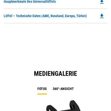
file_download
Do
Hauptmerkmale Des Universallöffels
P
O
file_download
Do
Löffel – Technische Daten (AME, Russland, Europa, Türkei)
in
P
a
O
N
in
Ta
a
N
Ta
MEDIENGALERIE
FOTOS
360°-ANSICHT