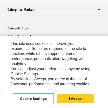
Caterpillar-Marken
Caterpillar.com
Caterpillar Kontaktieren
This site uses cookies to improve your
Meine Marketing-Präferenzen
experience. Some are required for the site to
Seitenübersicht
function, while others support features,
performance, personalization, targeting, and
Cookie Settings
analytics.
Rechtliche Hinweise
You can adjust your preferences anytime using
Cookie Settings.
Datenschutz
By selecting I Accept, you agree to the use of
functional, performance, and targeting cookies.
Europe-German
© 2026 Caterpillar. Alle Rechte vorbehalten.
Cookie Settings
I Accept