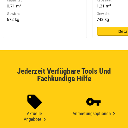
Kapazität
Kapazität
0.71 m³
1,21 m³
Gewicht
Gewicht
672 kg
743 kg
Deta
Jederzeit Verfügbare Tools Und
Fachkundige Hilfe
Aktuelle
Anmietungsoptionen
Angebote