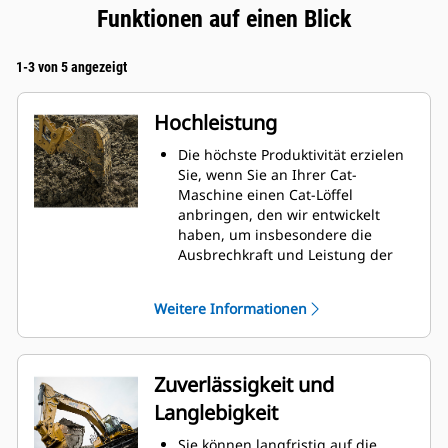
Funktionen auf einen Blick
1-3 von 5 angezeigt
Hochleistung
Die höchste Produktivität erzielen
Sie, wenn Sie an Ihrer Cat-
Maschine einen Cat-Löffel
anbringen, den wir entwickelt
haben, um insbesondere die
Ausbrechkraft und Leistung der
Maschine zu optimieren.
Das Doppelradius-Schalenprofil
Weitere Informationen
verbessert den Materialfluss in
den Löffel. Die zusätzliche
Rückenfreiheit verhindert ein
Schleifen der Unterseite des
Zuverlässigkeit und
Löffels, wodurch Wartungskosten
Langlebigkeit
gesenkt werden.
Der Kraftstoffverbrauch ist beim
Sie können langfristig auf die