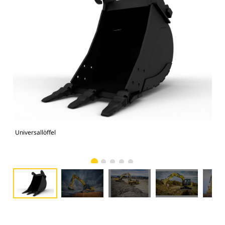
Universallöffel
336F