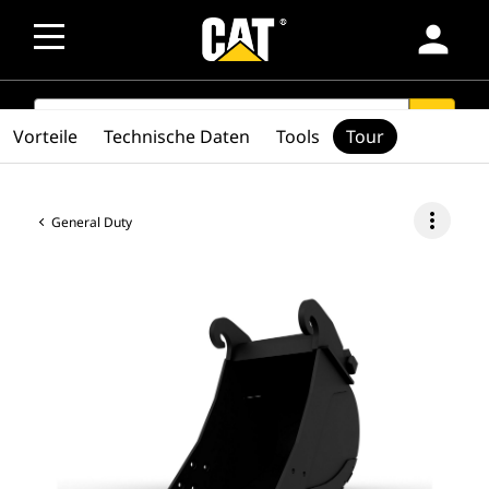
person
SEARCH
search
Vorteile
Technische Daten
Tools
Tour
more_vert
General Duty