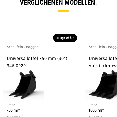
besitzen eine Keilverriegelung zur
VERGLICHENEN MODELLEN.
Sicherung der Anbaugeräte.
Spezielle CW-Schnellwechsler sind
für alle Ketten- und Mobilbagger
erhältlich.
Ausgewählt
Schaufeln - Bagger
Schaufeln - Bagg
Universallöffel 750 mm (30″):
Universallöff
346-0929
Vorsteckmes
Breite
Breite
750 mm
1000 mm