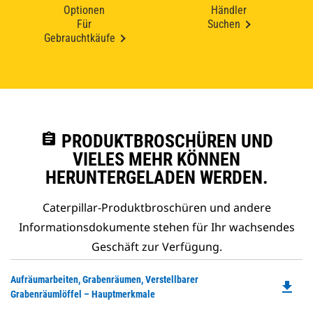
Optionen
Händler
Für
Suchen
Gebrauchtkäufe
assignment
PRODUKTBROSCHÜREN UND
VIELES MEHR KÖNNEN
HERUNTERGELADEN WERDEN.
Caterpillar-Produktbroschüren und andere
Informationsdokumente stehen für Ihr wachsendes
Geschäft zur Verfügung.
Do
Aufräumarbeiten, Grabenräumen, Verstellbarer
file_download
P
Grabenräumlöffel – Hauptmerkmale
O