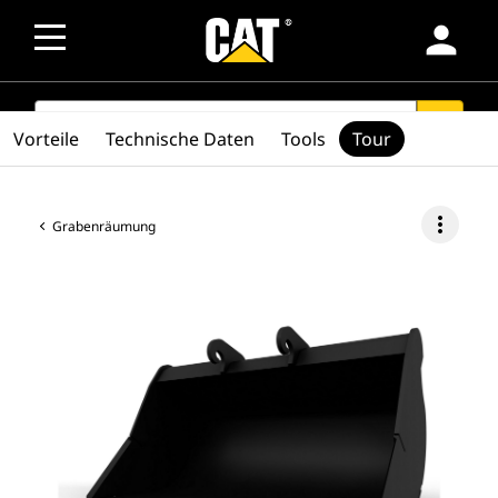
person
SEARCH
search
Vorteile
Technische Daten
Tools
Tour
more_vert
Grabenräumung