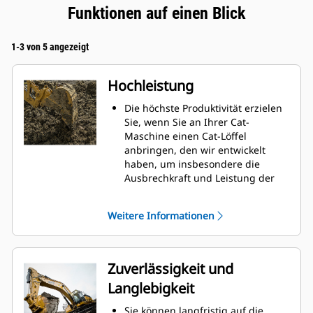
Funktionen auf einen Blick
1-3 von 5 angezeigt
Hochleistung
Die höchste Produktivität erzielen
Sie, wenn Sie an Ihrer Cat-
Maschine einen Cat-Löffel
anbringen, den wir entwickelt
haben, um insbesondere die
Ausbrechkraft und Leistung der
Maschine zu optimieren.
Das Doppelradius-Schalenprofil
Weitere Informationen
verbessert den Materialfluss in
den Löffel. Die zusätzliche
Rückenfreiheit verhindert ein
Schleifen der Unterseite des
Zuverlässigkeit und
Löffels, wodurch Wartungskosten
Langlebigkeit
gesenkt werden.
Der Kraftstoffverbrauch ist beim
Sie können langfristig auf die