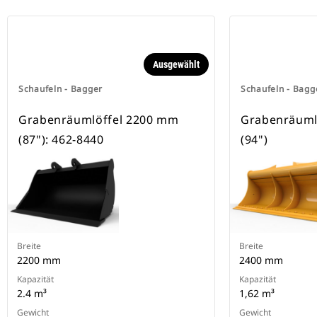
besitzen eine Keilverriegelung zur
Sicherung der Anbaugeräte.
Spezielle CW-Schnellwechsler sind
für alle Ketten- und Mobilbagger
erhältlich.
Ausgewählt
Schaufeln - Bagger
Schaufeln - Bagg
Grabenräumlöffel 2200 mm
Grabenräuml
(87"): 462-8440
(94")
Breite
Breite
2200 mm
2400 mm
Kapazität
Kapazität
2.4 m³
1,62 m³
Gewicht
Gewicht