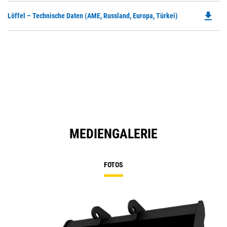
in
file_download
Do
Löffel – Technische Daten (AME, Russland, Europa, Türkei)
a
P
N
O
Ta
in
a
N
Ta
MEDIENGALERIE
FOTOS