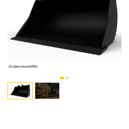
Grabenräumlöffel
Abb