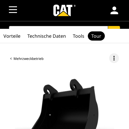
person
SEARCH
search
Vorteile
Technische Daten
Tools
Tour
more_vert
Mehrzweckbetrieb