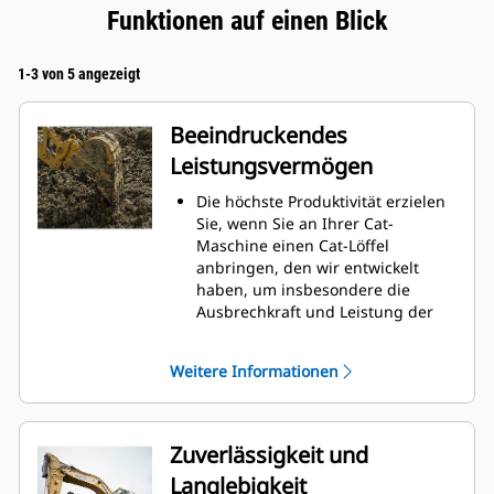
Funktionen auf einen Blick
1-3 von 5 angezeigt
Beeindruckendes
Leistungsvermögen
Die höchste Produktivität erzielen
Sie, wenn Sie an Ihrer Cat-
Maschine einen Cat-Löffel
anbringen, den wir entwickelt
haben, um insbesondere die
Ausbrechkraft und Leistung der
Maschine zu optimieren.
Das Doppelradius-Schalenprofil
Weitere Informationen
verbessert den Materialfluss in
den Löffel. Die zusätzliche
Rückenfreiheit verhindert ein
Schleifen der Unterseite des
Zuverlässigkeit und
Löffels, wodurch Wartungskosten
Langlebigkeit
gesenkt werden.