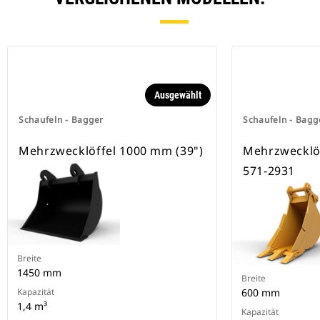
Spezielle CW-Schnellwechsler
besitzen eine Keilverriegelung zur
Sicherung der Anbaugeräte.
Spezielle CW-Schnellwechsler sind
für alle Ketten- und Mobilbagger
erhältlich.
Ausgewählt
Schaufeln - Bagger
Schaufeln - Bagg
Mehrzwecklöffel 1000 mm (39")
Mehrzwecklöf
571-2931
Breite
1450 mm
Breite
Kapazität
600 mm
1,4 m³
Kapazität