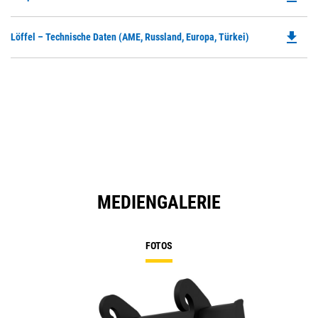
P
O
file_download
Do
Löffel – Technische Daten (AME, Russland, Europa, Türkei)
in
P
a
O
N
in
Ta
a
N
Ta
MEDIENGALERIE
FOTOS