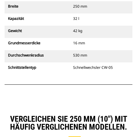
Breite
250 mm
Kapazität
32 l
Gewicht
42 kg
Grundmesserdicke
16 mm
Durchschwenkradius
530 mm
Schnittstellentyp
Schnellwechsler CW-05
VERGLEICHEN SIE 250 MM (10″) MIT
HÄUFIG VERGLICHENEN MODELLEN.