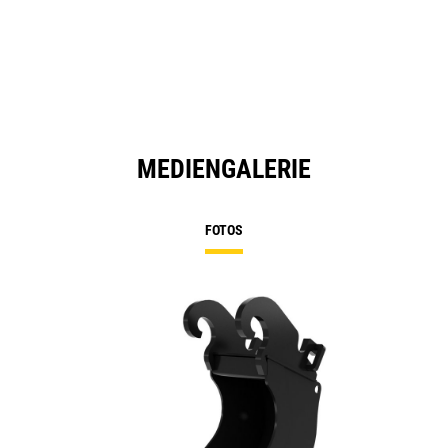
a
N
Ta
MEDIENGALERIE
FOTOS