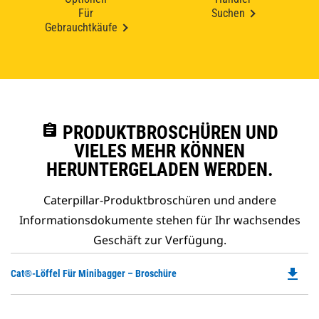
Für
Suchen
Gebrauchtkäufe
assignment
PRODUKTBROSCHÜREN UND
VIELES MEHR KÖNNEN
HERUNTERGELADEN WERDEN.
Caterpillar-Produktbroschüren und andere
Informationsdokumente stehen für Ihr wachsendes
Geschäft zur Verfügung.
file_download
Do
Cat®-Löffel Für Minibagger – Broschüre
P
O
in