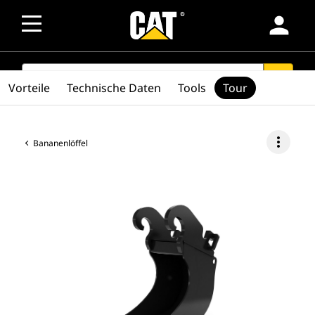
person
SEARCH
search
Vorteile
Technische Daten
Tools
Tour
more_vert
Bananenlöffel