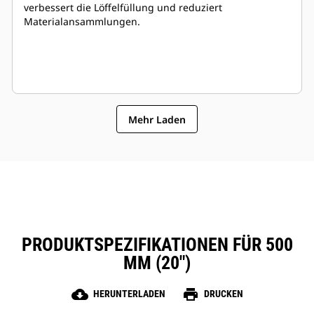
verbessert die Löffelfüllung und reduziert
Materialansammlungen.
Mehr Laden
PRODUKTSPEZIFIKATIONEN FÜR 500
MM (20")
cloud_download
print
HERUNTERLADEN
DRUCKEN