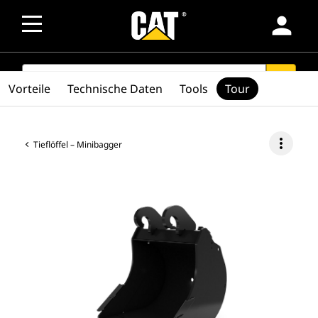
person
SEARCH
search
Vorteile
Technische Daten
Tools
Tour
more_vert
Tieflöffel – Minibagger