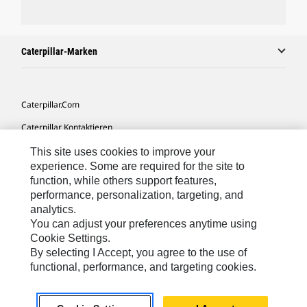
Caterpillar-Marken
Caterpillar.com
Caterpillar Kontaktieren
Meine Marketing-Präferenzen
This site uses cookies to improve your
experience. Some are required for the site to
Seitenübersicht
function, while others support features,
performance, personalization, targeting, and
Cookie Settings
analytics.
Rechtliche Hinweise
You can adjust your preferences anytime using
Cookie Settings.
Datenschutz
By selecting I Accept, you agree to the use of
functional, performance, and targeting cookies.
Europe-German
© 2026 Caterpillar. Alle Rechte vorbehalten.