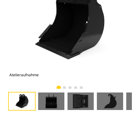
Atelieraufnahme
Vor