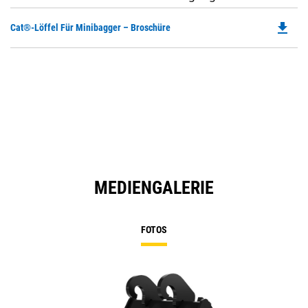
file_download
Do
Cat®-Löffel Für Minibagger – Broschüre
P
O
in
a
N
Ta
MEDIENGALERIE
FOTOS