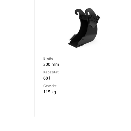
Breite
300 mm
Kapazität
68 l
Gewicht
115 kg