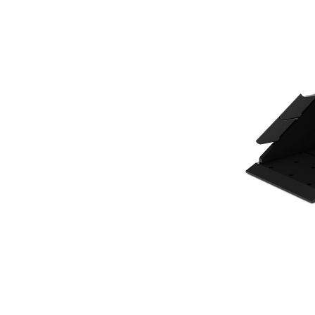
300 Mm (12")
Vort
Modell wechseln