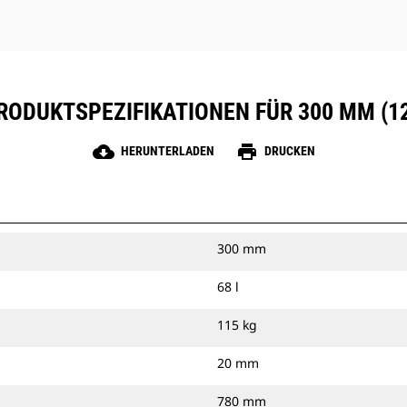
RODUKTSPEZIFIKATIONEN FÜR 300 MM (12
cloud_download
print
HERUNTERLADEN
DRUCKEN
300 mm
68 l
115 kg
20 mm
780 mm