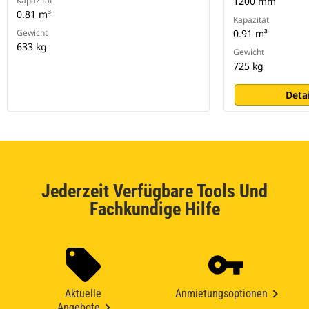
Kapazität
1200 mm
0.81 m³
Kapazität
Gewicht
0.91 m³
633 kg
Gewicht
725 kg
Deta
Jederzeit Verfügbare Tools Und
Fachkundige Hilfe
Aktuelle
Anmietungsoptionen
Angebote