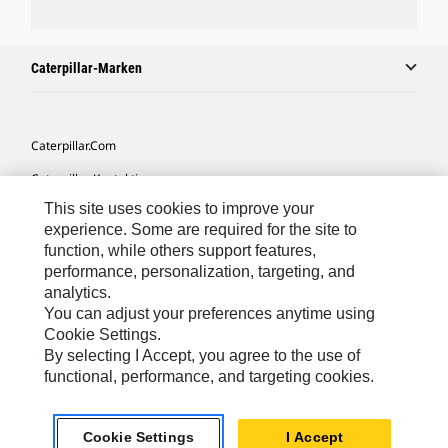
Caterpillar-Marken
Caterpillar.com
Caterpillar Kontaktieren
This site uses cookies to improve your
Meine Marketing-Präferenzen
experience. Some are required for the site to
Seitenübersicht
function, while others support features,
performance, personalization, targeting, and
Cookie Settings
analytics.
Rechtliche Hinweise
You can adjust your preferences anytime using
Cookie Settings.
Datenschutz
By selecting I Accept, you agree to the use of
functional, performance, and targeting cookies.
Europe-German
© 2026 Caterpillar. Alle Rechte vorbehalten.
Cookie Settings
I Accept