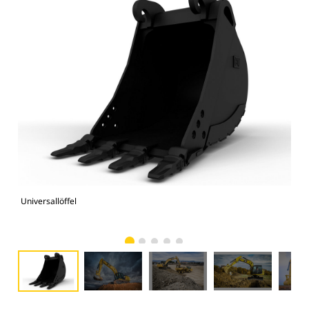
Universallöffel
336F