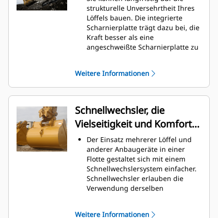
Graben am höchsten. Cat-Löffel
strukturelle Unversehrtheit Ihres
sind so ausgelegt, dass sie schnell
Löffels bauen. Die integrierte
durch das Material schneiden,
Scharnierplatte trägt dazu bei, die
wodurch die Betriebseffizienz der
Kraft besser als eine
Maschine insgesamt verbessert
angeschweißte Scharnierplatte zu
wird.
verteilen.
Es kann mehr Material in kürzerer
Cat-Löffel sind aus hochfestem,
Zeit geladen werden. Bei jeder
Weitere Informationen
abriebbeständigem Stahl
Last halten die Schaufelform und
gefertigt, der vor allem für
die Seitenschneiden das meiste
Komponenten mit übermäßigem
Material im Löffel.
Verschleiß gedacht ist.
Schnellwechsler, die
Schützen Sie die wichtigsten
Vielseitigkeit und Komfort
Bereiche des von hohem
Verschleiß betroffenen Löffels mit
bieten
Der Einsatz mehrerer Löffel und
Cat-Schneidwerkzeugen.
anderer Anbaugeräte in einer
Die Cat
Advansys
-
®
™
Flotte gestaltet sich mit einem
Schneidwerkzeuge bieten ein
Schnellwechslersystem einfacher.
höheres Eindringvermögen in das
Schnellwechsler erlauben die
Material und kürzere
Verwendung derselben
Arbeitstaktzeiten – für eine höhere
Anbaugeräte für Maschinen
Produktivität bei anspruchsvollen
ähnlicher Größe. Die Anbaugeräte
Aufgaben.
Weitere Informationen
können in Sekundenschnelle