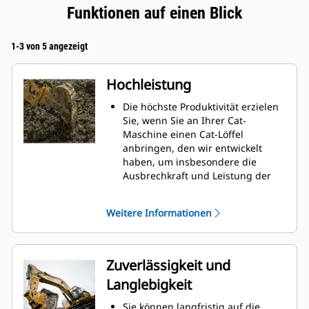
Funktionen auf einen Blick
1-3 von 5 angezeigt
Hochleistung
Die höchste Produktivität erzielen
Sie, wenn Sie an Ihrer Cat-
Maschine einen Cat-Löffel
anbringen, den wir entwickelt
haben, um insbesondere die
Ausbrechkraft und Leistung der
Maschine zu optimieren.
Das Doppelradius-Schalenprofil
Weitere Informationen
verbessert den Materialfluss in
den Löffel. Die zusätzliche
Rückenfreiheit verhindert ein
Schleifen der Unterseite des
Zuverlässigkeit und
Löffels, wodurch Wartungskosten
Langlebigkeit
gesenkt werden.
Der Kraftstoffverbrauch ist beim
Sie können langfristig auf die