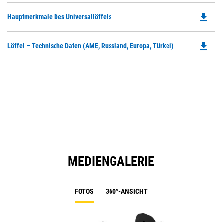
file_download
Do
Hauptmerkmale Des Universallöffels
P
O
file_download
Do
Löffel – Technische Daten (AME, Russland, Europa, Türkei)
in
P
a
O
N
in
Ta
a
N
Ta
MEDIENGALERIE
FOTOS
360°-ANSICHT