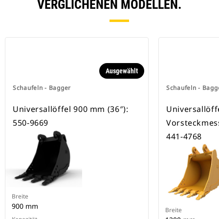
besitzen eine Keilverriegelung zur
VERGLICHENEN MODELLEN.
Sicherung der Anbaugeräte.
Spezielle CW-Schnellwechsler sind
für alle Ketten- und Mobilbagger
erhältlich.
Ausgewählt
Schaufeln - Bagger
Schaufeln - Bagg
Universallöffel 900 mm (36″):
Universallöff
550-9669
Vorsteckmess
441-4768
Breite
900 mm
Breite