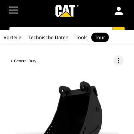
person
SEARCH
search
Vorteile
Technische Daten
Tools
Tour
more_vert
General Duty