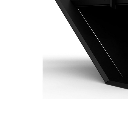
Profillöffel 400 Mm (16")
Vort
Modell wechseln