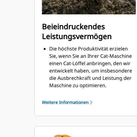
Beieindruckendes
Leistungsvermögen
Die höchste Produktivität erzielen
Sie, wenn Sie an Ihrer Cat-Maschine
einen Cat-Löffel anbringen, den wir
entwickelt haben, um insbesondere
die Ausbrechkraft und Leistung der
Maschine zu optimieren.
Das Doppelradius-Schalenprofil
verbessert den Materialfluss in den
Weitere Informationen
Löffel. Die zusätzliche Rückenfreiheit
verhindert ein Schleifen der
Unterseite des Löffels, wodurch
Wartungskosten gesenkt werden.
Der Kraftstoffverbrauch ist beim