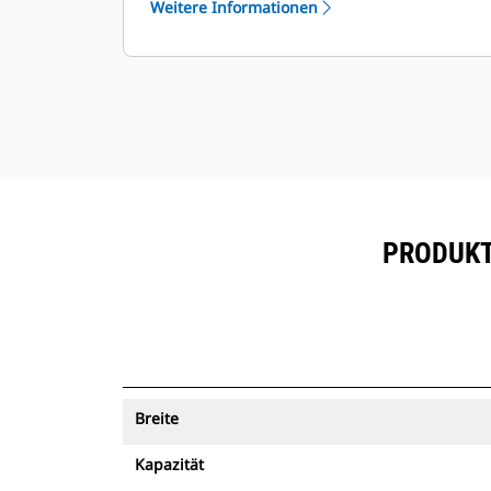
Weitere Informationen
mit Maschinenverfolgung können
®
mit VisionLink
und Geräten, die
™
über Product Link
angemeldet sind,
angezeigt werden.
Sorgen Sie für die Sicherheit Ihrer
Betriebsmittel. Löffel mit
Maschinenverfolgung senden einen
Alarm, wenn sie eine einfach
konfigurierbare Baustellengrenze
PRODUKT
überschreiten.
Breite
Kapazität