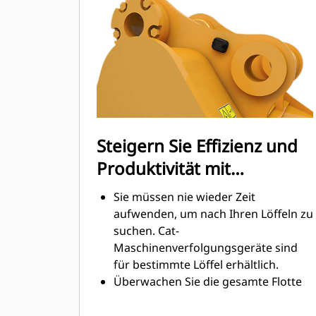
Graben am höchsten. Cat-Löffel sind
so ausgelegt, dass sie schnell durch
das Material schneiden, wodurch die
Betriebseffizienz der Maschine
insgesamt verbessert wird.
Es kann mehr Material in kürzerer
Zeit geladen werden. Bei jeder Last
halten die Schaufelform und die
Steigern Sie Effizienz und
Seitenschneiden das meiste Material
Produktivität mit
im Löffel.
integrierten Cat Connect-
Sie müssen nie wieder Zeit
Technologien
aufwenden, um nach Ihren Löffeln zu
suchen. Cat-
Maschinenverfolgungsgeräte sind
für bestimmte Löffel erhältlich.
Überwachen Sie die gesamte Flotte
Ihrer Maschinen und Anbaugeräte
von einem einzigen Punkt aus. Löffel