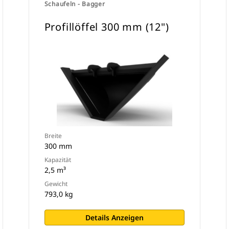
Schaufeln - Bagger
Profillöffel 300 mm (12")
Breite
300 mm
Kapazität
2,5 m³
Gewicht
793,0 kg
Details Anzeigen