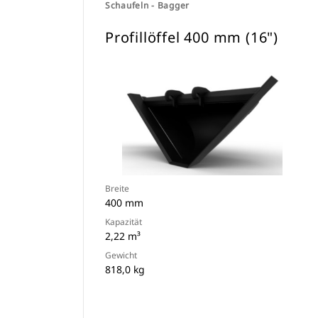
Schaufeln - Bagger
Profillöffel 400 mm (16")
Breite
400 mm
Kapazität
2,22 m³
Gewicht
818,0 kg