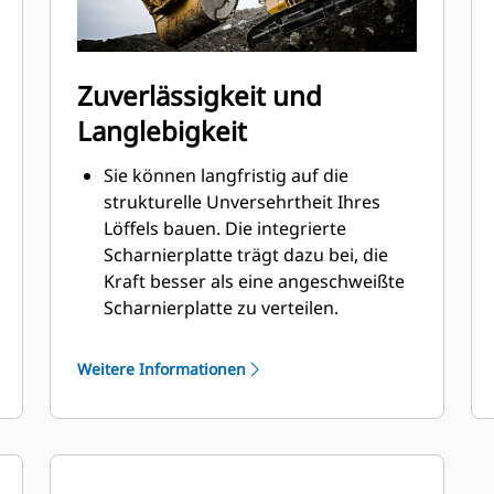
Zuverlässigkeit und
Langlebigkeit
Sie können langfristig auf die
strukturelle Unversehrtheit Ihres
Löffels bauen. Die integrierte
Scharnierplatte trägt dazu bei, die
Kraft besser als eine angeschweißte
Scharnierplatte zu verteilen.
Cat-Löffel sind aus hochfestem,
abriebbeständigem Stahl gefertigt,
Weitere Informationen
der vor allem für Komponenten mit
übermäßigem Verschleiß gedacht ist.
Schützen Sie die wichtigsten
Bereiche des von hohem Verschleiß
®
betroffenen Löffels mit Cat
-