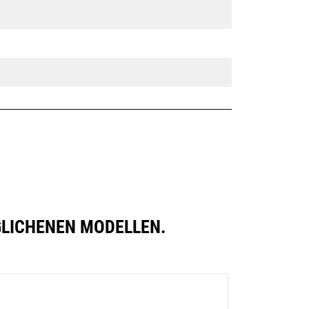
besitzen eine Keilverriegelung zur
Sicherung der Anbaugeräte.
Spezielle CW-Schnellwechsler sind
für alle Ketten- und Mobilbagger
erhältlich.
RGLICHENEN MODELLEN.