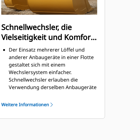
Schnellwechsler, die
Vielseitigkeit und Komfort
bieten
Der Einsatz mehrerer Löffel und
anderer Anbaugeräte in einer Flotte
gestaltet sich mit einem
Wechslersystem einfacher.
Schnellwechsler erlauben die
Verwendung derselben Anbaugeräte
für Maschinen ähnlicher Größe. Die
Anbaugeräte können in
Weitere Informationen
Sekundenschnelle gewechselt
werden, ohne dass der Bediener die
sichere Kabine verlassen muss.
Die Löffel lassen sich direkt an der
Maschine anbringen und sind auch