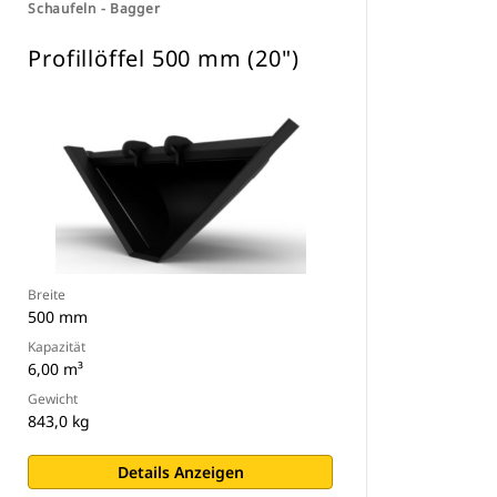
Schaufeln - Bagger
Profillöffel 500 mm (20")
Breite
500 mm
Kapazität
6,00 m³
Gewicht
843,0 kg
Details Anzeigen