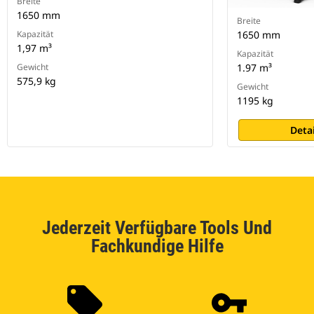
Breite
1650 mm
Breite
Kapazität
1650 mm
1,97 m³
Kapazität
Gewicht
1.97 m³
575,9 kg
Gewicht
1195 kg
Deta
Jederzeit Verfügbare Tools Und
Fachkundige Hilfe