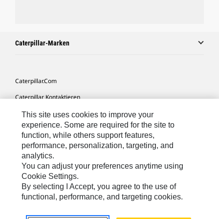
Caterpillar-Marken
Caterpillar.com
Caterpillar Kontaktieren
Meine Marketing-Präferenzen
This site uses cookies to improve your
experience. Some are required for the site to
Seitenübersicht
function, while others support features,
performance, personalization, targeting, and
Cookie Settings
analytics.
Rechtliche Hinweise
You can adjust your preferences anytime using
Cookie Settings.
Datenschutz
By selecting I Accept, you agree to the use of
functional, performance, and targeting cookies.