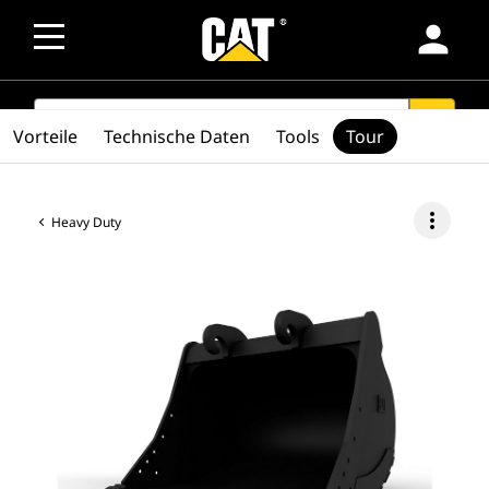
person
SEARCH
search
Vorteile
Technische Daten
Tools
Tour
more_vert
Heavy Duty