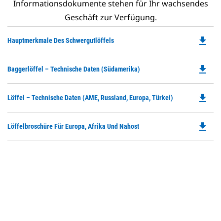
Informationsdokumente stehen für Ihr wachsendes
Geschäft zur Verfügung.
file_download
Do
Hauptmerkmale Des Schwergutlöffels
P
O
file_download
Do
Baggerlöffel – Technische Daten (Südamerika)
in
P
a
O
N
file_download
Do
Löffel – Technische Daten (AME, Russland, Europa, Türkei)
in
Ta
P
a
O
N
file_download
Do
Löffelbroschüre Für Europa, Afrika Und Nahost
in
Ta
P
a
O
N
in
Ta
a
N
Ta