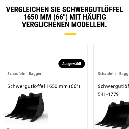
Schnellwechslersystem kompatibel
VERGLEICHEN SIE SCHWERGUTLÖFFEL
sind, verwenden feste
Schnellwechsleraufnahmen.
1650 MM (66") MIT HÄUFIG
Spezielle CW-Schnellwechsler
VERGLICHENEN MODELLEN.
besitzen eine Keilverriegelung zur
Sicherung der Anbaugeräte.
Spezielle CW-Schnellwechsler sind
für alle Ketten- und Mobilbagger
erhältlich.
Ausgewählt
Schaufeln - Bagger
Schaufeln - Bagg
Schwergutlöffel 1650 mm (66")
Schwergutlöf
541-1779