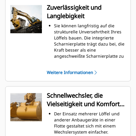
Schleifen der Unterseite des
Zuverlässigkeit und
Löffels, wodurch Wartungskosten
Langlebigkeit
gesenkt werden.
Der Kraftstoffverbrauch ist beim
Sie können langfristig auf die
Graben am höchsten. Cat-Löffel
strukturelle Unversehrtheit Ihres
sind so ausgelegt, dass sie schnell
Löffels bauen. Die integrierte
durch das Material schneiden,
Scharnierplatte trägt dazu bei, die
wodurch die Betriebseffizienz der
Kraft besser als eine
Maschine insgesamt verbessert
angeschweißte Scharnierplatte zu
wird.
verteilen.
Es kann mehr Material in kürzerer
Cat-Löffel sind aus hochfestem,
Zeit geladen werden. Bei jeder
Weitere Informationen
abriebbeständigem Stahl
Last halten die Schaufelform und
gefertigt, der vor allem für
die Seitenschneiden das meiste
Komponenten mit übermäßigem
Material im Löffel.
Verschleiß gedacht ist.
Schnellwechsler, die
Schützen Sie die wichtigsten
Vielseitigkeit und Komfort
Bereiche des von hohem
Verschleiß betroffenen Löffels mit
bieten
Der Einsatz mehrerer Löffel und
Cat
-Schneidwerkzeugen.
®
anderer Anbaugeräte in einer
Seitenschneidenschutz und
Flotte gestaltet sich mit einem
Seitenmesser tragen zur
Wechslersystem einfacher.
Erhaltung der Teile des Löffels bei,