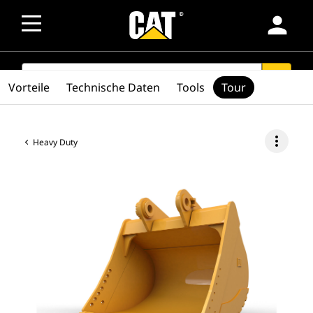
person
SEARCH
search
Vorteile
Technische Daten
Tools
Tour
more_vert
Heavy Duty