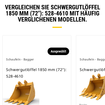
sind, verwenden feste
Schnellwechsleraufnahmen.
VERGLEICHEN SIE SCHWERGUTLÖFFEL
Spezielle CW-Schnellwechsler
1850 MM (72″): 528-4610 MIT HÄUFIG
besitzen eine Keilverriegelung zur
VERGLICHENEN MODELLEN.
Sicherung der Anbaugeräte.
Spezielle CW-Schnellwechsler sind
für alle Ketten- und Mobilbagger
erhältlich.
Ausgewählt
Schaufeln - Bagger
Schaufeln - Bagg
Schwergutlöffel 1850 mm (72″):
Schwergutlöf
528-4610
Breite