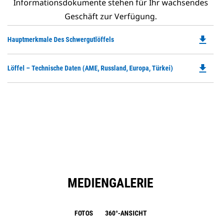
Informationsdokumente stehen für Ihr wachsendes
Geschäft zur Verfügung.
file_download
Do
Hauptmerkmale Des Schwergutlöffels
P
O
file_download
Do
Löffel – Technische Daten (AME, Russland, Europa, Türkei)
in
P
a
O
N
in
Ta
a
N
Ta
MEDIENGALERIE
FOTOS
360°-ANSICHT