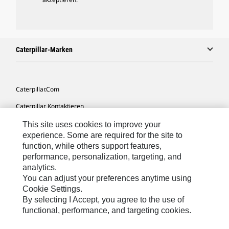
Caterpillar-Marken
Caterpillar.com
Caterpillar Kontaktieren
Meine Marketing-Präferenzen
This site uses cookies to improve your
experience. Some are required for the site to
Seitenübersicht
function, while others support features,
performance, personalization, targeting, and
Cookie Settings
analytics.
Rechtliche Hinweise
You can adjust your preferences anytime using
Cookie Settings.
Datenschutz
By selecting I Accept, you agree to the use of
functional, performance, and targeting cookies.