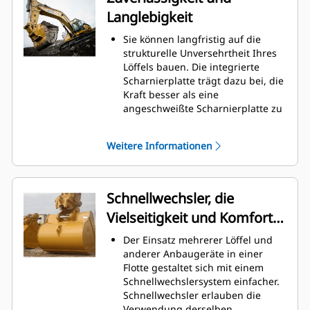
Löffels, wodurch Wartungskosten
Langlebigkeit
gesenkt werden.
Der Kraftstoffverbrauch ist beim
Sie können langfristig auf die
Graben am höchsten. Cat-Löffel
strukturelle Unversehrtheit Ihres
sind so ausgelegt, dass sie schnell
Löffels bauen. Die integrierte
durch das Material schneiden,
Scharnierplatte trägt dazu bei, die
wodurch die Betriebseffizienz der
Kraft besser als eine
Maschine insgesamt verbessert
angeschweißte Scharnierplatte zu
wird.
verteilen.
Es kann mehr Material in kürzerer
Cat-Löffel sind aus hochfestem,
Zeit geladen werden. Bei jeder
Weitere Informationen
abriebbeständigem Stahl
Last halten die Schaufelform und
gefertigt, der vor allem für
die Seitenschneiden das meiste
Komponenten mit übermäßigem
Material im Löffel.
Verschleiß gedacht ist.
Schnellwechsler, die
Schützen Sie die wichtigsten
Vielseitigkeit und Komfort
Bereiche des von hohem
Verschleiß betroffenen Löffels mit
bieten
Der Einsatz mehrerer Löffel und
Cat-Schneidwerkzeugen.
anderer Anbaugeräte in einer
Die Cat
Advansys
-
®
™
Flotte gestaltet sich mit einem
Schneidwerkzeuge bieten ein
Schnellwechslersystem einfacher.
höheres Eindringvermögen in das
Schnellwechsler erlauben die
Material und kürzere
Verwendung derselben