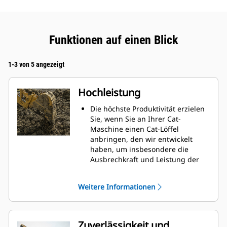
Funktionen auf einen Blick
1-3 von 5 angezeigt
Hochleistung
Die höchste Produktivität erzielen
Sie, wenn Sie an Ihrer Cat-
Maschine einen Cat-Löffel
anbringen, den wir entwickelt
haben, um insbesondere die
Ausbrechkraft und Leistung der
Maschine zu optimieren.
Das Doppelradius-Schalenprofil
Weitere Informationen
verbessert den Materialfluss in
den Löffel. Die zusätzliche
Rückenfreiheit verhindert ein
Schleifen der Unterseite des
Zuverlässigkeit und