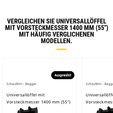
Anbaugeräte, die mit dem
speziellen CW-
Schnellwechslersystem kompatibel
sind, verwenden feste
VERGLEICHEN SIE UNIVERSALLÖFFEL
Schnellwechsleraufnahmen.
MIT VORSTECKMESSER 1400 MM (55")
Spezielle CW-Schnellwechsler
besitzen eine Keilverriegelung zur
MIT HÄUFIG VERGLICHENEN
Sicherung der Anbaugeräte.
MODELLEN.
Spezielle CW-Schnellwechsler sind
für alle Ketten- und Mobilbagger
erhältlich.
Ausgewählt
Schaufeln - Bagger
Schaufeln - Bagg
Universallöffel mit
Universallöff
Vorsteckmesser 1400 mm (55")
Vorsteckmes