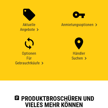
Aktuelle
Anmietungsoptionen
Angebote
Optionen
Händler
Für
Suchen
Gebrauchtkäufe
assignment
PRODUKTBROSCHÜREN UND
VIELES MEHR KÖNNEN