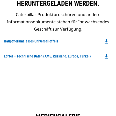
HERUNTERGELADEN WERDEN.
Caterpillar-Produktbroschüren und andere
Informationsdokumente stehen für Ihr wachsendes
Geschäft zur Verfügung.
file_download
Do
Hauptmerkmale Des Universallöffels
P
O
file_download
Do
Löffel – Technische Daten (AME, Russland, Europa, Türkei)
in
P
a
O
N
in
Ta
a
N
Ta