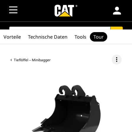
person
SEARCH
search
Vorteile
Technische Daten
Tools
Tour
more_vert
Tieflöffel – Minibagger