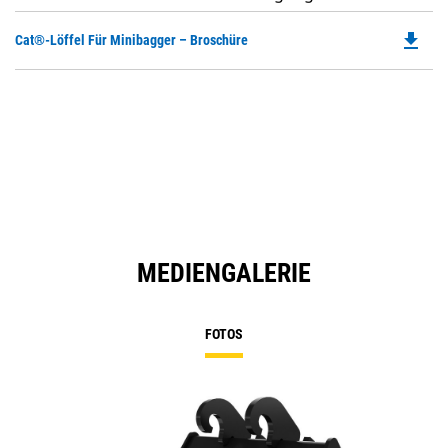
file_download
Do
Cat®-Löffel Für Minibagger – Broschüre
P
O
in
a
N
Ta
MEDIENGALERIE
FOTOS