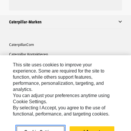
Caterpillar-Marken
Caterpillar.com
Caterpillar Kontaktieren
Meine Marketing-Präferenzen
This site uses cookies to improve your
experience. Some are required for the site to
Seitenübersicht
function, while others support features,
performance, personalization, targeting, and
Cookie Settings
analytics.
Rechtliche Hinweise
You can adjust your preferences anytime using
Cookie Settings.
Datenschutz
By selecting I Accept, you agree to the use of
functional, performance, and targeting cookies.
Europe-German
© 2026 Caterpillar. Alle Rechte vorbehalten.