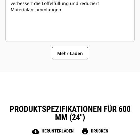
verbessert die Löffelfüllung und reduziert
Materialansammlungen.
Mehr Laden
PRODUKTSPEZIFIKATIONEN FÜR 600
MM (24″)
cloud_download
print
HERUNTERLADEN
DRUCKEN