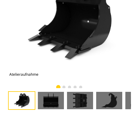
Atelieraufnahme
Vor