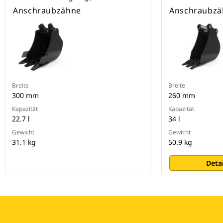
Anschraubzähne
Anschraubzä
Breite
Breite
300 mm
260 mm
Kapazität
Kapazität
22.7 l
34 l
Gewicht
Gewicht
31.1 kg
50.9 kg
Deta