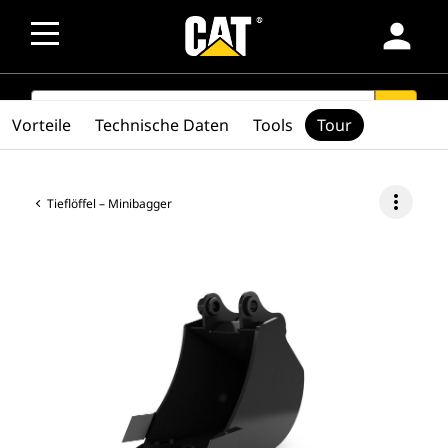
person
SEARCH
search
Vorteile
Technische Daten
Tools
Tour
more_vert
Tieflöffel – Minibagger