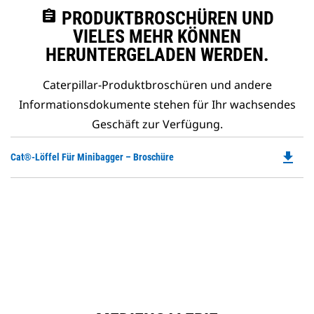
assignment
PRODUKTBROSCHÜREN UND
VIELES MEHR KÖNNEN
HERUNTERGELADEN WERDEN.
Caterpillar-Produktbroschüren und andere
Informationsdokumente stehen für Ihr wachsendes
Geschäft zur Verfügung.
file_download
Do
Cat®-Löffel Für Minibagger – Broschüre
P
O
in
a
N
Ta