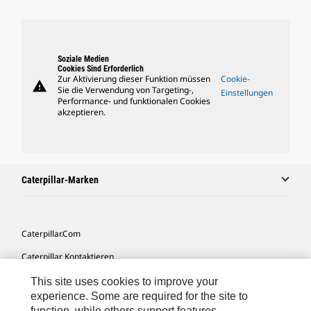
Soziale Medien
Cookies Sind Erforderlich
Zur Aktivierung dieser Funktion müssen
Cookie-
warning
Sie die Verwendung von Targeting-,
Einstellungen
Performance- und funktionalen Cookies
akzeptieren.
Caterpillar-Marken
Caterpillar.com
Caterpillar Kontaktieren
Meine Marketing-Präferenzen
This site uses cookies to improve your
experience. Some are required for the site to
Seitenübersicht
function, while others support features,