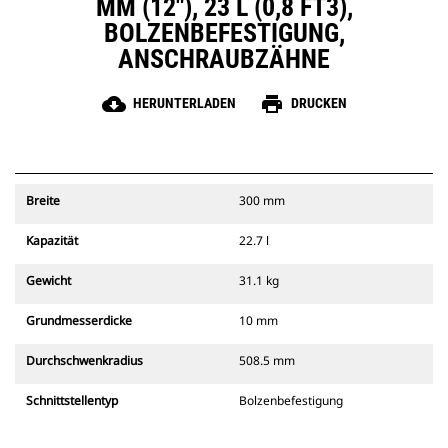
MM (12"), 23 L (0,8 FT3),
BOLZENBEFESTIGUNG,
ANSCHRAUBZÄHNE
cloud_download
print
HERUNTERLADEN
DRUCKEN
Breite
300 mm
Kapazität
22.7 l
Gewicht
31.1 kg
Grundmesserdicke
10 mm
Durchschwenkradius
508.5 mm
Schnittstellentyp
Bolzenbefestigung