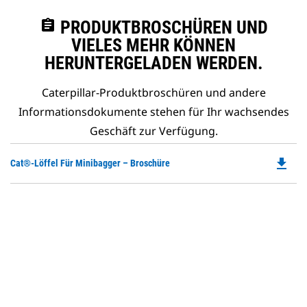
assignment
PRODUKTBROSCHÜREN UND
VIELES MEHR KÖNNEN
HERUNTERGELADEN WERDEN.
Caterpillar-Produktbroschüren und andere
Informationsdokumente stehen für Ihr wachsendes
Geschäft zur Verfügung.
file_download
Do
Cat®-Löffel Für Minibagger – Broschüre
P
O
in
a
N
Ta