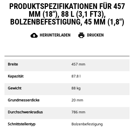
PRODUKTSPEZIFIKATIONEN FÜR 457
MM (18"), 88 L (3,1 FT3),
BOLZENBEFESTIGUNG, 45 MM (1,8")
cloud_download
print
HERUNTERLADEN
DRUCKEN
Breite
457 mm
Kapazität
87.8 l
Gewicht
88 kg
Grundmesserdicke
20 mm
Durchschwenkradius
786 mm
Schnittstellentyp
Bolzenbefestigung