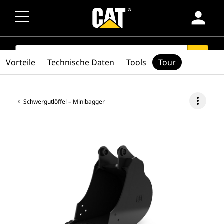
person
SEARCH
search
Vorteile
Technische Daten
Tools
Tour
more_vert
Schwergutlöffel – Minibagger