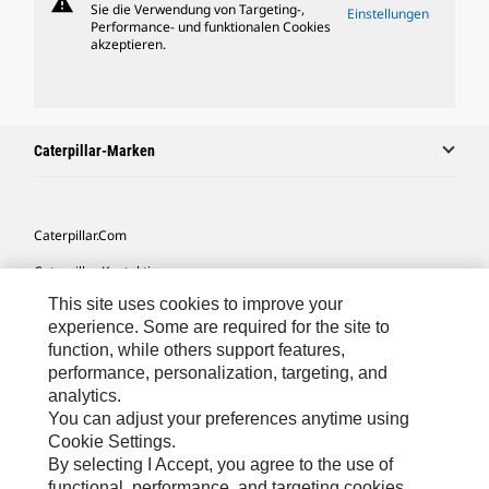
warning
Sie die Verwendung von Targeting-,
Einstellungen
Performance- und funktionalen Cookies
akzeptieren.
Caterpillar-Marken
Caterpillar.com
Caterpillar Kontaktieren
This site uses cookies to improve your
Meine Marketing-Präferenzen
experience. Some are required for the site to
Seitenübersicht
function, while others support features,
performance, personalization, targeting, and
Cookie Settings
analytics.
Rechtliche Hinweise
You can adjust your preferences anytime using
Cookie Settings.
Datenschutz
By selecting I Accept, you agree to the use of
functional, performance, and targeting cookies.