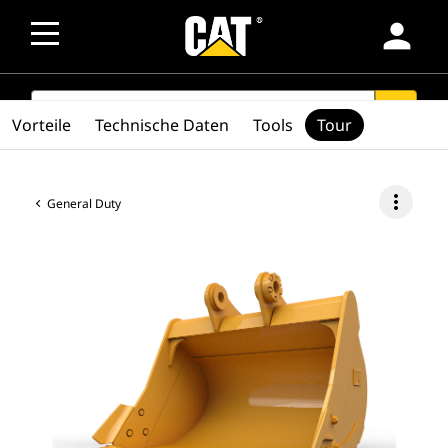
person
SEARCH
search
Vorteile
Technische Daten
Tools
Tour
more_vert
General Duty