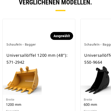
besitzen eine Keilverriegelung zur
VERGLICHENEN MODELLEN.
Sicherung der Anbaugeräte.
Spezielle CW-Schnellwechsler sind
für alle Ketten- und Mobilbagger
erhältlich.
Ausgewählt
Schaufeln - Bagger
Schaufeln - Bagg
Universallöffel 1200 mm (48″):
Universallöff
571-2942
550-9664
Breite
Breite
1200 mm
600 mm