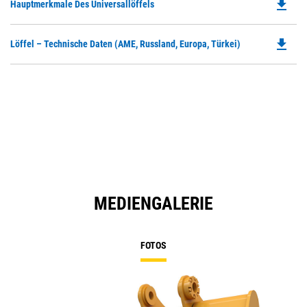
file_download
Do
Hauptmerkmale Des Universallöffels
P
O
file_download
Do
Löffel – Technische Daten (AME, Russland, Europa, Türkei)
in
P
a
O
N
in
Ta
a
N
Ta
MEDIENGALERIE
FOTOS