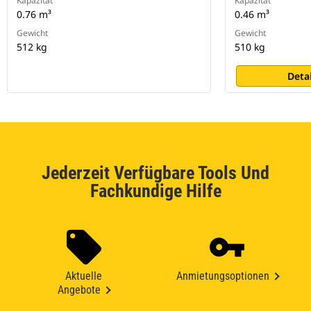
Kapazität
Kapazität
0.76 m³
0.46 m³
Gewicht
Gewicht
512 kg
510 kg
Deta
Jederzeit Verfügbare Tools Und
Fachkundige Hilfe
Aktuelle
Anmietungsoptionen
Angebote