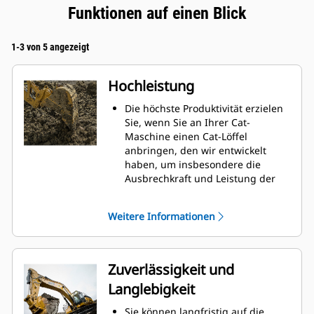
Funktionen auf einen Blick
1-3 von 5 angezeigt
Hochleistung
Die höchste Produktivität erzielen
Sie, wenn Sie an Ihrer Cat-
Maschine einen Cat-Löffel
anbringen, den wir entwickelt
haben, um insbesondere die
Ausbrechkraft und Leistung der
Maschine zu optimieren.
Das Doppelradius-Schalenprofil
Weitere Informationen
verbessert den Materialfluss in
den Löffel. Die zusätzliche
Rückenfreiheit verhindert ein
Schleifen der Unterseite des
Zuverlässigkeit und
Löffels, wodurch Wartungskosten
Langlebigkeit
gesenkt werden.
Der Kraftstoffverbrauch ist beim
Sie können langfristig auf die