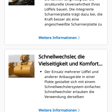
Graben am höchsten. Cat-Löffel
strukturelle Unversehrtheit Ihres
sind so ausgelegt, dass sie schnell
Löffels bauen. Die integrierte
durch das Material schneiden,
Scharnierplatte trägt dazu bei, die
wodurch die Betriebseffizienz der
Kraft besser als eine
Maschine insgesamt verbessert
angeschweißte Scharnierplatte zu
wird.
verteilen.
Es kann mehr Material in kürzerer
Cat-Löffel sind aus hochfestem,
Zeit geladen werden. Bei jeder
Weitere Informationen
abriebbeständigem Stahl
Last halten die Schaufelform und
gefertigt, der vor allem für
die Seitenschneiden das meiste
Komponenten mit übermäßigem
Material im Löffel.
Verschleiß gedacht ist.
Schnellwechsler, die
Schützen Sie die wichtigsten
Vielseitigkeit und Komfort
Bereiche des von hohem
Verschleiß betroffenen Löffels mit
bieten
Der Einsatz mehrerer Löffel und
Cat-Schneidwerkzeugen.
anderer Anbaugeräte in einer
Die Cat
Advansys
-
®
™
Flotte gestaltet sich mit einem
Schneidwerkzeuge bieten ein
Schnellwechslersystem einfacher.
höheres Eindringvermögen in das
Schnellwechsler erlauben die
Material und kürzere
Verwendung derselben
Arbeitstaktzeiten – für eine höhere
Anbaugeräte für Maschinen
Produktivität bei anspruchsvollen
ähnlicher Größe. Die Anbaugeräte
Aufgaben.
Weitere Informationen
können in Sekundenschnelle