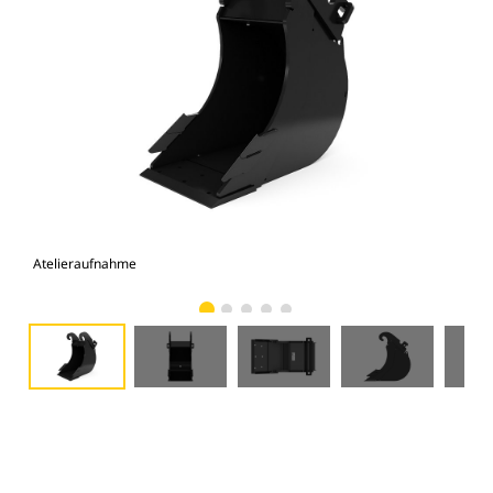
Atelieraufnahme
Vor