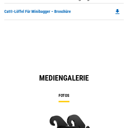
file_download
Do
Cat®-Löffel Für Minibagger – Broschüre
P
O
in
a
N
Ta
MEDIENGALERIE
FOTOS