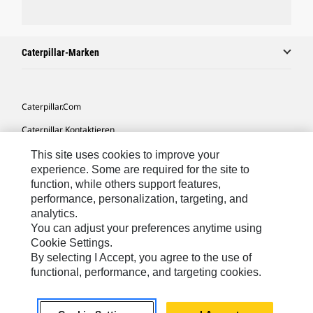
Caterpillar-Marken
Caterpillar.com
Caterpillar Kontaktieren
Meine Marketing-Präferenzen
This site uses cookies to improve your
experience. Some are required for the site to
Seitenübersicht
function, while others support features,
performance, personalization, targeting, and
Cookie Settings
analytics.
Rechtliche Hinweise
You can adjust your preferences anytime using
Cookie Settings.
Datenschutz
By selecting I Accept, you agree to the use of
functional, performance, and targeting cookies.
Europe-German
© 2026 Caterpillar. Alle Rechte vorbehalten.