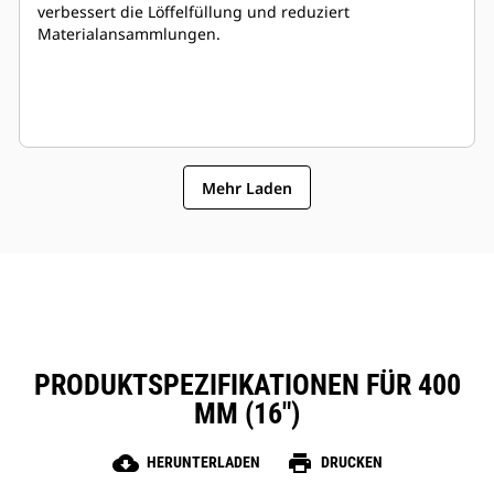
verbessert die Löffelfüllung und reduziert
Materialansammlungen.
Mehr Laden
PRODUKTSPEZIFIKATIONEN FÜR 400
MM (16″)
cloud_download
print
HERUNTERLADEN
DRUCKEN