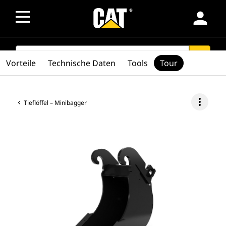
person
SEARCH
search
Vorteile
Technische Daten
Tools
Tour
more_vert
Tieflöffel – Minibagger