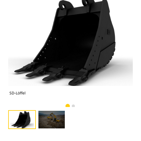
SD-Löffel
Fot