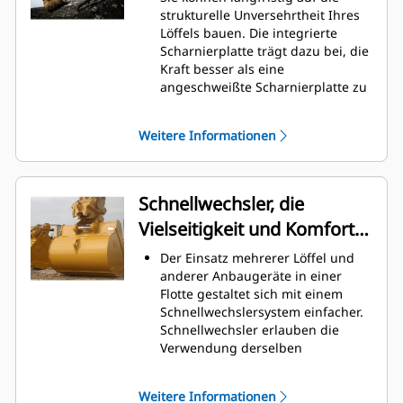
Graben am höchsten. Cat-Löffel
strukturelle Unversehrtheit Ihres
sind so ausgelegt, dass sie schnell
Löffels bauen. Die integrierte
durch das Material schneiden,
Scharnierplatte trägt dazu bei, die
wodurch die Betriebseffizienz der
Kraft besser als eine
Maschine insgesamt verbessert
angeschweißte Scharnierplatte zu
wird.
verteilen.
Es kann mehr Material in kürzerer
Cat-Löffel sind aus hochfestem,
Zeit geladen werden. Bei jeder
Weitere Informationen
abriebbeständigem Stahl
Last halten die Schaufelform und
gefertigt, der vor allem für
die Seitenschneiden das meiste
Komponenten mit übermäßigem
Material im Löffel.
Verschleiß gedacht ist.
Schnellwechsler, die
Schützen Sie die wichtigsten
Vielseitigkeit und Komfort
Bereiche des von hohem
Verschleiß betroffenen Löffels mit
bieten
Der Einsatz mehrerer Löffel und
Cat-Schneidwerkzeugen.
anderer Anbaugeräte in einer
Die Cat
Advansys
-
®
™
Flotte gestaltet sich mit einem
Schneidwerkzeuge bieten ein
Schnellwechslersystem einfacher.
höheres Eindringvermögen in das
Schnellwechsler erlauben die
Material und kürzere
Verwendung derselben
Arbeitstaktzeiten – für eine höhere
Anbaugeräte für Maschinen
Produktivität bei anspruchsvollen
ähnlicher Größe. Die Anbaugeräte
Aufgaben.
Weitere Informationen
können in Sekundenschnelle