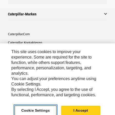
Caterpillar-Marken
Caterpillar.com
Caterpillar Kontaktieren
Meine Marketing-Präferenzen
This site uses cookies to improve your
experience. Some are required for the site to
Seitenübersicht
function, while others support features,
performance, personalization, targeting, and
Cookie Settings
analytics.
Rechtliche Hinweise
You can adjust your preferences anytime using
Cookie Settings.
Datenschutz
By selecting I Accept, you agree to the use of
functional, performance, and targeting cookies.
Europe-German
© 2026 Caterpillar. Alle Rechte vorbehalten.
Cookie Settings
I Accept