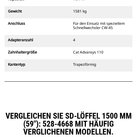
räumen.
Mithilfe von akustischen und
Gewicht
1581 kg
optischen Signalen, die von der
sekundären Verriegelung der
Anschluss
Für den Einsatz mit speziellem
Kupplung abgegeben werden,
Schnellwechsler CW-45
sorgen Sie für die Sicherheit der
Anbaugeräte und dafür, dass sie
Adapteranzahl
4
immer im Sichtfeld des Fahrers
liegen.
Zahnhaltergröße
Cat Advansys 110
Cat-Schnellwechsler mit
Bolzengreifer sind kompatibel mit
Kantentyp
Trapezförmig
311-352-Kettenbaggern und allen
Mobilbaggern. Schnellwechsler
für verschiedene Löffelbreiten
zum Grabenaushub sind ebenfalls
erhältlich.
Anbaugeräte, die mit dem
speziellen CW-
Schnellwechslersystem kompatibel
VERGLEICHEN SIE SD-LÖFFEL 1500 MM
sind, verwenden feste
(59″): 528-4668 MIT HÄUFIG
Schnellwechsleraufnahmen.
VERGLICHENEN MODELLEN.
Spezielle CW-Schnellwechsler