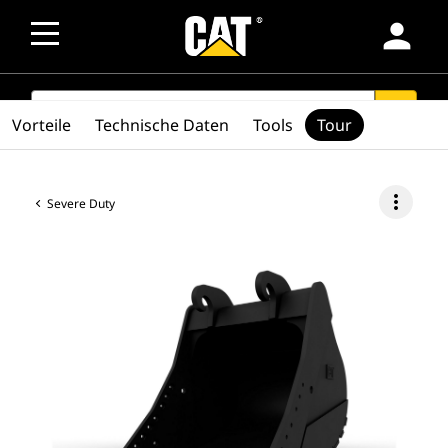
person
SEARCH
search
Vorteile
Technische Daten
Tools
Tour
more_vert
Severe Duty