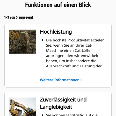
Funktionen auf einen Blick
1-3 von 5 angezeigt
Hochleistung
Die höchste Produktivität erzielen
Sie, wenn Sie an Ihrer Cat-
Maschine einen Cat-Löffel
anbringen, den wir entwickelt
haben, um insbesondere die
Ausbrechkraft und Leistung der
Maschine zu optimieren.
Das Doppelradius-Schalenprofil
Weitere Informationen
verbessert den Materialfluss in
den Löffel. Die zusätzliche
Rückenfreiheit verhindert ein
Schleifen der Unterseite des
Zuverlässigkeit und
Löffels, wodurch Wartungskosten
Langlebigkeit
gesenkt werden.
Der Kraftstoffverbrauch ist beim
Sie können langfristig auf die