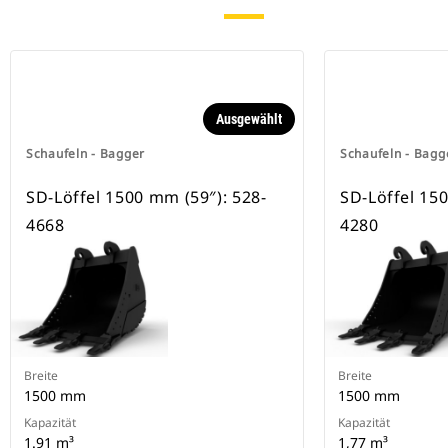
besitzen eine Keilverriegelung zur
Sicherung der Anbaugeräte.
Spezielle CW-Schnellwechsler sind
für alle Ketten- und Mobilbagger
erhältlich.
Ausgewählt
Schaufeln - Bagger
Schaufeln - Bagg
SD-Löffel 1500 mm (59″): 528-
SD-Löffel 150
4668
4280
Breite
Breite
1500 mm
1500 mm
Kapazität
Kapazität
1.91 m³
1,77 m³