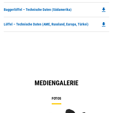
P
O
file_download
Do
Baggerlöffel – Technische Daten (Südamerika)
in
P
a
O
N
file_download
Do
Löffel – Technische Daten (AME, Russland, Europa, Türkei)
in
Ta
P
a
O
N
in
Ta
a
N
Ta
MEDIENGALERIE
FOTOS