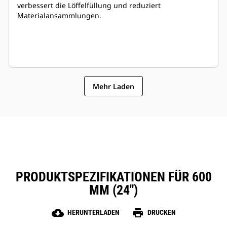
verbessert die Löffelfüllung und reduziert
Materialansammlungen.
Mehr Laden
PRODUKTSPEZIFIKATIONEN FÜR 600
MM (24″)
cloud_download
print
HERUNTERLADEN
DRUCKEN