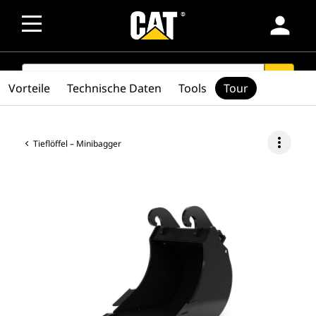
person
SEARCH
search
Vorteile
Technische Daten
Tools
Tour
more_vert
Tieflöffel – Minibagger