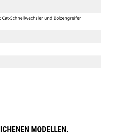
besitzen eine Keilverriegelung zur
Sicherung der Anbaugeräte.
t Cat-Schnellwechsler und Bolzengreifer
Spezielle CW-Schnellwechsler sind
für alle Ketten- und Mobilbagger
erhältlich.
GLICHENEN MODELLEN.