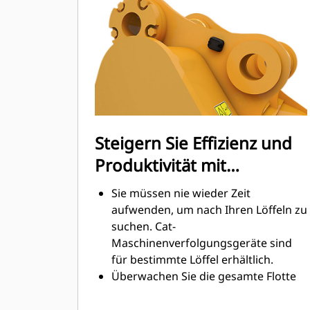
Graben am höchsten. Cat-Löffel sind
so ausgelegt, dass sie schnell durch
das Material schneiden, wodurch die
Betriebseffizienz der Maschine
insgesamt verbessert wird.
Es kann mehr Material in kürzerer
Zeit geladen werden. Bei jeder Last
halten die Schaufelform und die
Steigern Sie Effizienz und
Seitenschneiden das meiste Material
Produktivität mit
im Löffel.
integrierten Cat Connect-
Sie müssen nie wieder Zeit
Technologien
aufwenden, um nach Ihren Löffeln zu
suchen. Cat-
Maschinenverfolgungsgeräte sind
für bestimmte Löffel erhältlich.
Überwachen Sie die gesamte Flotte
Ihrer Maschinen und Anbaugeräte
von einem einzigen Punkt aus. Löffel