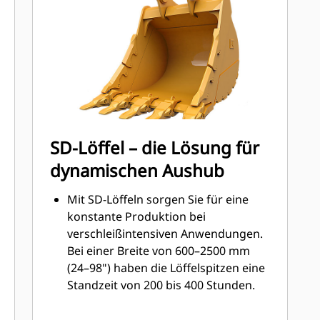
Schneidwerkzeugen.
Seitenschneidenschutz und
Seitenmesser tragen zur Erhaltung
der Teile des Löffels bei, die am
häufigsten mit den Materialien in
Kontakt kommen und durch diese
hindurchgleiten.
Senken Sie Wartungskosten durch
SD-Löffel – die Lösung für
Auswahl des richtigen
dynamischen Aushub
Schneidwerkzeugs für Ihre
Kombination aus Löffel und
Mit SD-Löffeln sorgen Sie für eine
Anwendung.
konstante Produktion bei
Löffelspitzen sind passend für Ihre
verschleißintensiven Anwendungen.
spezielle Anwendung in zahlreichen
Bei einer Breite von 600–2500 mm
Ausführungen erhältlich. Ganz
(24–98") haben die Löffelspitzen eine
gleich, ob eine saubere, ebene Fläche
Standzeit von 200 bis 400 Stunden.
hinterlassen oder hartes, abrasives
Zu den Hauptanwendungen von SD-
Material ausgehoben werden muss –
Löffeln zählen Quarzsand, Basalt und