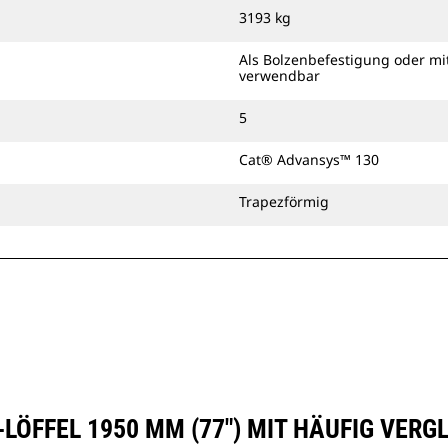
zusammen mit einem Cat-
3193 kg
Schnellwechsler mit Bolzengreifer
oder einer speziellen CW-Kupplung
Als Bolzenbefestigung oder mi
verwendbar
verwenden.
5
Cat® Advansys™ 130
Trapezförmig
-LÖFFEL 1950 MM (77") MIT HÄUFIG VER