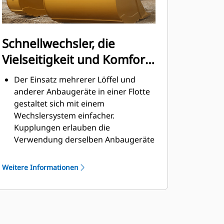
Schnellwechsler, die
Vielseitigkeit und Komfort
bieten
Der Einsatz mehrerer Löffel und
anderer Anbaugeräte in einer Flotte
gestaltet sich mit einem
Wechslersystem einfacher.
Kupplungen erlauben die
Verwendung derselben Anbaugeräte
für Maschinen ähnlicher Größe. Die
Anbaugeräte können in
Weitere Informationen
Sekundenschnelle gewechselt
werden, ohne dass der Bediener die
sichere Kabine verlassen muss.
Die Löffel lassen sich direkt an der
Maschine anbringen und sind auch