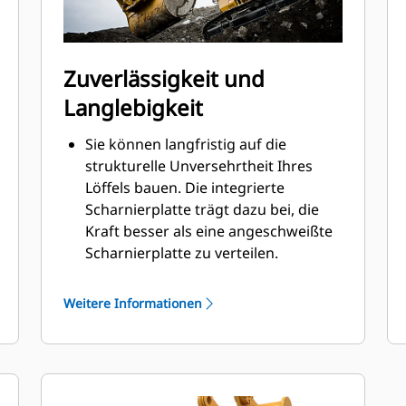
Zuverlässigkeit und
Langlebigkeit
Sie können langfristig auf die
strukturelle Unversehrtheit Ihres
Löffels bauen. Die integrierte
Scharnierplatte trägt dazu bei, die
Kraft besser als eine angeschweißte
Scharnierplatte zu verteilen.
Cat-Löffel sind aus hochfestem,
abriebbeständigem Stahl gefertigt,
Weitere Informationen
der vor allem für Komponenten mit
übermäßigem Verschleiß gedacht ist.
Schützen Sie die wichtigsten
Bereiche des von hohem Verschleiß
®
betroffenen Löffels mit Cat
-