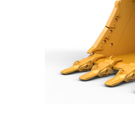
SD-Löffel 1950 Mm (77")
Vort
Modell wechseln