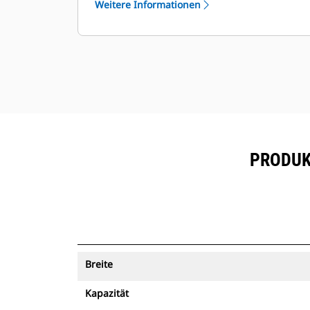
Weitere Informationen
mit Maschinenverfolgung können
®
mit VisionLink
und Geräten, die
™
über Product Link
angemeldet sind,
angezeigt werden.
Sorgen Sie für die Sicherheit Ihrer
Betriebsmittel. Löffel mit
Maschinenverfolgung senden einen
Alarm, wenn sie eine einfach
konfigurierbare Baustellengrenze
PRODUK
überschreiten.
Breite
Kapazität