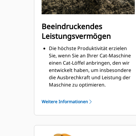
Beeindruckendes
Leistungsvermögen
Die höchste Produktivität erzielen
Sie, wenn Sie an Ihrer Cat-Maschine
einen Cat-Löffel anbringen, den wir
entwickelt haben, um insbesondere
die Ausbrechkraft und Leistung der
Maschine zu optimieren.
Das Doppelradius-Schalenprofil
verbessert den Materialfluss in den
Weitere Informationen
Löffel. Die zusätzliche Rückenfreiheit
verhindert ein Schleifen der
Unterseite des Löffels, wodurch
Wartungskosten gesenkt werden.
Der Kraftstoffverbrauch ist beim