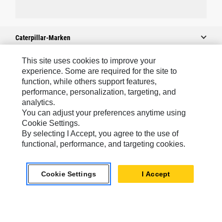
Caterpillar-Marken
This site uses cookies to improve your
experience. Some are required for the site to
Caterpillar.com
function, while others support features,
performance, personalization, targeting, and
Caterpillar Kontaktieren
analytics.
Meine Marketing-Präferenzen
You can adjust your preferences anytime using
Cookie Settings.
Seitenübersicht
By selecting I Accept, you agree to the use of
Cookie Settings
functional, performance, and targeting cookies.
Rechtliche Hinweise
Cookie Settings
I Accept
Datenschutz
Europe-German
© 2026 Caterpillar. Alle Rechte vorbehalten.