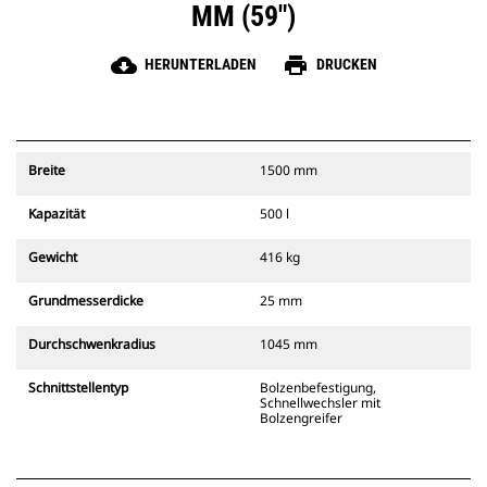
MM (59″)
cloud_download
print
HERUNTERLADEN
DRUCKEN
Breite
1500 mm
Kapazität
500 l
Gewicht
416 kg
Grundmesserdicke
25 mm
Durchschwenkradius
1045 mm
Schnittstellentyp
Bolzenbefestigung,
Schnellwechsler mit
Bolzengreifer