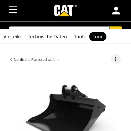
person
SEARCH
search
Vorteile
Technische Daten
Tools
Tour
more_vert
Nordische Planierschaufeln