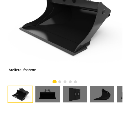
Atelieraufnahme
Vor