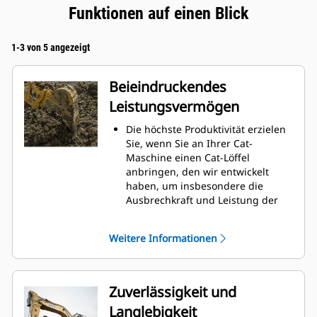
Funktionen auf einen Blick
1-3 von 5 angezeigt
Beieindruckendes
Leistungsvermögen
Die höchste Produktivität erzielen
Sie, wenn Sie an Ihrer Cat-
Maschine einen Cat-Löffel
anbringen, den wir entwickelt
haben, um insbesondere die
Ausbrechkraft und Leistung der
Maschine zu optimieren.
Das Doppelradius-Schalenprofil
Weitere Informationen
verbessert den Materialfluss in
den Löffel. Die zusätzliche
Rückenfreiheit verhindert ein
Schleifen der Unterseite des
Zuverlässigkeit und
Löffels, wodurch Wartungskosten
Langlebigkeit
gesenkt werden.