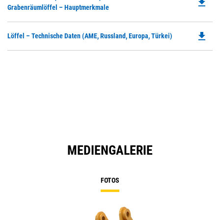
file_download
P
Grabenräumlöffel – Hauptmerkmale
O
in
file_download
Do
Löffel – Technische Daten (AME, Russland, Europa, Türkei)
a
P
N
O
Ta
in
a
N
Ta
MEDIENGALERIE
FOTOS