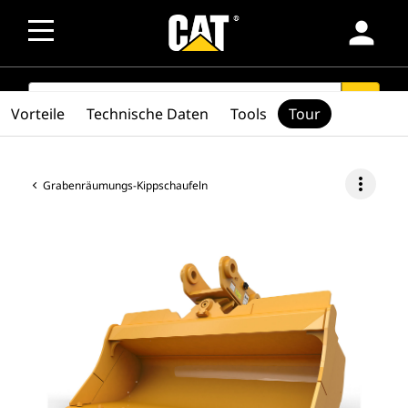
person
SEARCH
search
Vorteile
Technische Daten
Tools
Tour
more_vert
Grabenräumungs-Kippschaufeln