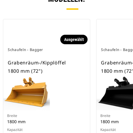
Spezielle CW-Schnellwechsler
besitzen eine Keilverriegelung zur
Sicherung der Anbaugeräte.
Spezielle CW-Schnellwechsler sind
für alle Ketten- und Mobilbagger
erhältlich.
Ausgewählt
Schaufeln - Bagger
Schaufeln - Bagg
Grabenräum-/Kipplöffel
Grabenräum-/
1800 mm (72")
1800 mm (72
Breite
Breite
1800 mm
1800 mm
Kapazität
Kapazität