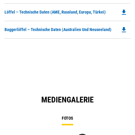
P
O
file_download
Do
Löffel – Technische Daten (AME, Russland, Europa, Türkei)
in
P
a
O
N
file_download
Do
Baggerlöffel – Technische Daten (Australien Und Neuseeland)
in
Ta
P
a
O
N
in
Ta
a
N
Ta
MEDIENGALERIE
FOTOS