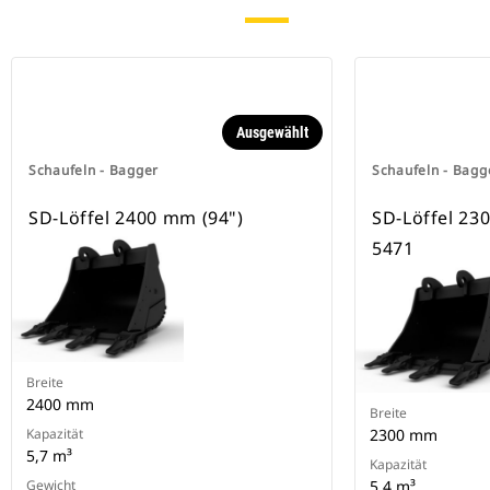
Sicherung der Anbaugeräte.
Spezielle CW-Schnellwechsler sind
für alle Ketten- und Mobilbagger
erhältlich.
Ausgewählt
Schaufeln - Bagger
Schaufeln - Bagg
SD-Löffel 2400 mm (94")
SD-Löffel 230
5471
Breite
2400 mm
Breite
Kapazität
2300 mm
5,7 m³
Kapazität
Gewicht
5.4 m³