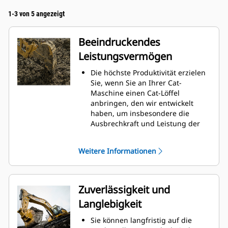
1-3 von 5 angezeigt
Beeindruckendes
Leistungsvermögen
Die höchste Produktivität erzielen
Sie, wenn Sie an Ihrer Cat-
Maschine einen Cat-Löffel
anbringen, den wir entwickelt
haben, um insbesondere die
Ausbrechkraft und Leistung der
Maschine zu optimieren.
Das Doppelradius-Schalenprofil
Weitere Informationen
verbessert den Materialfluss in
den Löffel. Die zusätzliche
Rückenfreiheit verhindert ein
Schleifen der Unterseite des
Zuverlässigkeit und
Löffels, wodurch Wartungskosten
Langlebigkeit
gesenkt werden.
Der Kraftstoffverbrauch ist beim
Sie können langfristig auf die
Graben am höchsten. Cat-Löffel