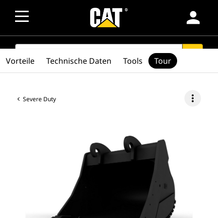
person
SEARCH
search
Vorteile
Technische Daten
Tools
Tour
more_vert
Severe Duty