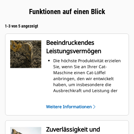
Funktionen auf einen Blick
1-3 von 5 angezeigt
Beeindruckendes
Leistungsvermögen
Die höchste Produktivität erzielen
Sie, wenn Sie an Ihrer Cat-
Maschine einen Cat-Löffel
anbringen, den wir entwickelt
haben, um insbesondere die
Ausbrechkraft und Leistung der
Maschine zu optimieren.
Das Doppelradius-Schalenprofil
Weitere Informationen
verbessert den Materialfluss in
den Löffel. Die zusätzliche
Rückenfreiheit verhindert ein
Schleifen der Unterseite des
Zuverlässigkeit und
Löffels, wodurch Wartungskosten