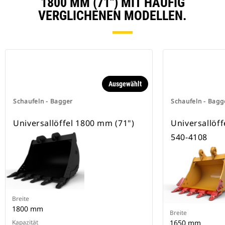
1800 MM (71") MIT HÄUFIG
Schnellwechsleraufnahmen.
VERGLICHENEN MODELLEN.
Spezielle CW-Schnellwechsler
besitzen eine Keilverriegelung zur
Sicherung der Anbaugeräte.
Spezielle CW-Schnellwechsler sind
für alle Ketten- und Mobilbagger
erhältlich.
Ausgewählt
Schaufeln - Bagger
Schaufeln - Bagg
Universallöffel 1800 mm (71")
Universallöff
540-4108
Breite
1800 mm
Breite
Kapazität
1650 mm