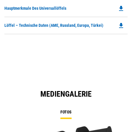
file_download
Do
Hauptmerkmale Des Universallöffels
P
O
file_download
Do
Löffel – Technische Daten (AME, Russland, Europa, Türkei)
in
P
a
O
N
in
Ta
a
N
Ta
MEDIENGALERIE
FOTOS