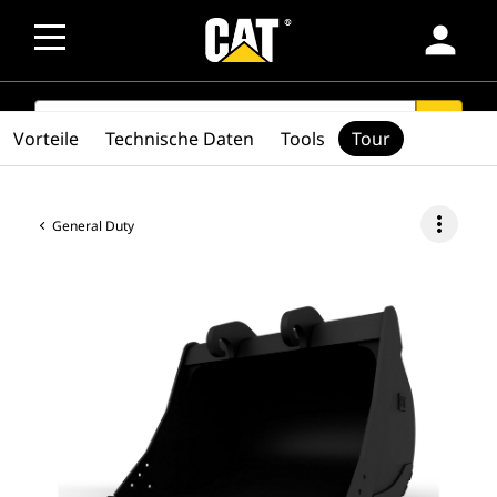
person
SEARCH
search
Vorteile
Technische Daten
Tools
Tour
more_vert
General Duty