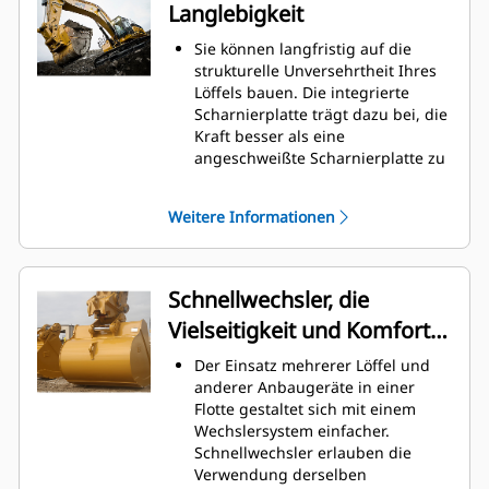
Langlebigkeit
gesenkt werden.
Der Kraftstoffverbrauch ist beim
Sie können langfristig auf die
Graben am höchsten. Cat-Löffel
strukturelle Unversehrtheit Ihres
sind so ausgelegt, dass sie schnell
Löffels bauen. Die integrierte
durch das Material schneiden,
Scharnierplatte trägt dazu bei, die
wodurch die Betriebseffizienz der
Kraft besser als eine
Maschine insgesamt verbessert
angeschweißte Scharnierplatte zu
wird.
verteilen.
Es kann mehr Material in kürzerer
Cat-Löffel sind aus hochfestem,
Zeit geladen werden. Bei jeder
Weitere Informationen
abriebbeständigem Stahl
Last halten die Schaufelform und
gefertigt, der vor allem für
die Seitenschneiden das meiste
Komponenten mit übermäßigem
Material im Löffel.
Verschleiß gedacht ist.
Schnellwechsler, die
Schützen Sie die wichtigsten
Vielseitigkeit und Komfort
Bereiche des von hohem
Verschleiß betroffenen Löffels mit
bieten
Der Einsatz mehrerer Löffel und
Cat
-Schneidwerkzeugen.
®
anderer Anbaugeräte in einer
Seitenschneidenschutz und
Flotte gestaltet sich mit einem
Seitenmesser tragen zur
Wechslersystem einfacher.
Erhaltung der Teile des Löffels bei,
Schnellwechsler erlauben die
die am häufigsten mit den
Verwendung derselben
Materialien in Kontakt kommen