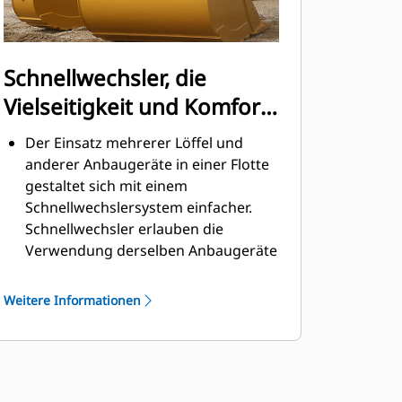
Schnellwechsler, die
Vielseitigkeit und Komfort
bieten
Der Einsatz mehrerer Löffel und
anderer Anbaugeräte in einer Flotte
gestaltet sich mit einem
Schnellwechslersystem einfacher.
Schnellwechsler erlauben die
Verwendung derselben Anbaugeräte
für Maschinen ähnlicher Größe. Die
Anbaugeräte können in
Weitere Informationen
Sekundenschnelle gewechselt
werden, ohne dass der Bediener die
sichere Fahrerkabine verlassen
muss.
Die Löffel lassen sich direkt an der