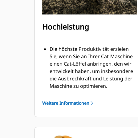
Hochleistung
Die höchste Produktivität erzielen
Sie, wenn Sie an Ihrer Cat-Maschine
einen Cat-Löffel anbringen, den wir
entwickelt haben, um insbesondere
die Ausbrechkraft und Leistung der
Maschine zu optimieren.
Das Doppelradius-Schalenprofil
verbessert den Materialfluss in den
Weitere Informationen
Löffel. Die zusätzliche Rückenfreiheit
verhindert ein Schleifen der
Unterseite des Löffels, wodurch
Wartungskosten gesenkt werden.
Der Kraftstoffverbrauch ist beim