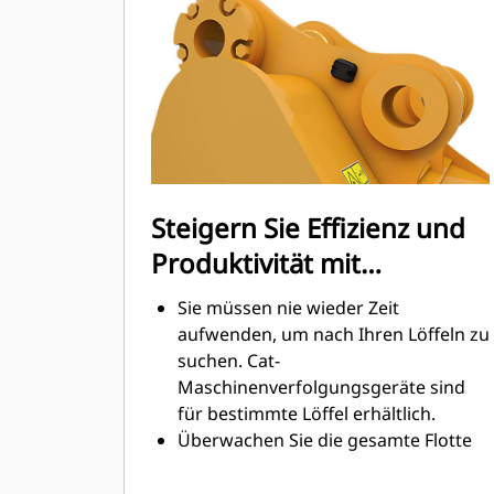
Graben am höchsten. Cat-Löffel sind
so ausgelegt, dass sie schnell durch
das Material schneiden, wodurch die
Betriebseffizienz der Maschine
insgesamt verbessert wird.
Es kann mehr Material in kürzerer
Zeit geladen werden. Bei jeder Last
halten die Löffelform und die
Steigern Sie Effizienz und
Seitenschneiden das meiste Material
Produktivität mit
im Löffel.
integrierten Cat Connect-
Sie müssen nie wieder Zeit
Technologien.
aufwenden, um nach Ihren Löffeln zu
suchen. Cat-
Maschinenverfolgungsgeräte sind
für bestimmte Löffel erhältlich.
Überwachen Sie die gesamte Flotte
Ihrer Maschinen und Anbaugeräte
von einem einzigen Punkt aus. Löffel