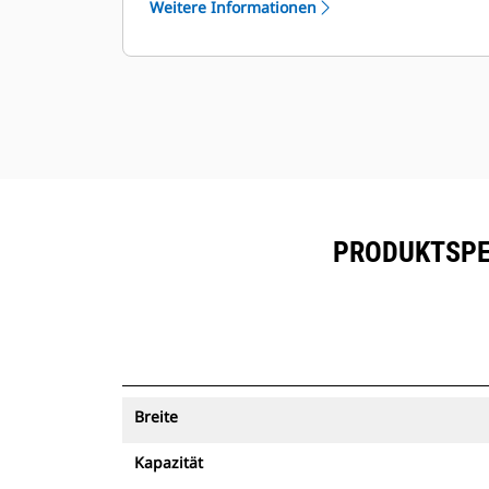
Weitere Informationen
mit Maschinenverfolgung können
®
mit VisionLink
und Geräten, die
™
über Product Link
angemeldet sind,
angezeigt werden.
Sorgen Sie für die Sicherheit Ihrer
Betriebsmittel. Löffel mit
Maschinenverfolgung senden einen
Alarm, wenn sie eine einfach
konfigurierbare Baustellengrenze
PRODUKTSPEZ
überschreiten.
Breite
Kapazität