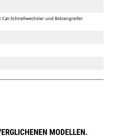
Schnellwechsleraufnahmen.
Spezielle CW-Schnellwechsler
t Cat-Schnellwechsler und Bolzengreifer
besitzen eine Keilverriegelung zur
Sicherung der Anbaugeräte.
Spezielle CW-Schnellwechsler sind
für alle Ketten- und Mobilbagger
erhältlich.
G VERGLICHENEN MODELLEN.