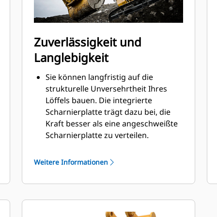
Zuverlässigkeit und
Langlebigkeit
Sie können langfristig auf die
strukturelle Unversehrtheit Ihres
Löffels bauen. Die integrierte
Scharnierplatte trägt dazu bei, die
Kraft besser als eine angeschweißte
Scharnierplatte zu verteilen.
Cat-Löffel sind aus hochfestem,
abriebbeständigem Stahl gefertigt,
Weitere Informationen
der vor allem für übermäßig
beanspruchte Verschleißbereiche
gedacht ist.
Schützen Sie die durch
Materialkontakt stark