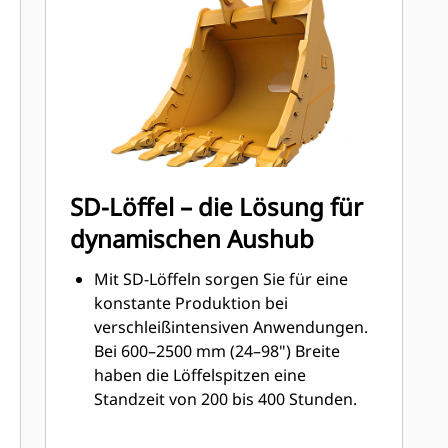
beanspruchten Verschleißbereiche
des Löffels mit Cat-
Schneidwerkzeugen.
®
™
Die Cat
Advansys
-
Schneidwerkzeuge bieten ein
höheres Eindringvermögen in das
Material und kürzere Taktzeiten – für
eine höhere Produktivität bei
SD-Löffel – die Lösung für
anspruchsvollen Aufgaben.
dynamischen Aushub
Nutzen Sie das
Schneidwerkzeugsystem Advansys
Mit SD-Löffeln sorgen Sie für eine
zur hammerlosen Befestigung für
konstante Produktion bei
ein schnelleres Aus- und Einbauen
verschleißintensiven Anwendungen.
von Zahnspitzen.
Bei 600–2500 mm (24–98") Breite
Mit der CapSure-Befestigung können
haben die Löffelspitzen eine
Sie allein mit einfachen
Standzeit von 200 bis 400 Stunden.
Handwerkzeugen einen sicheren Sitz
Zu den Hauptanwendungen von SD-
von Zahnspitzen und Adaptern
Löffeln zählen Quarzsand, Basalt und