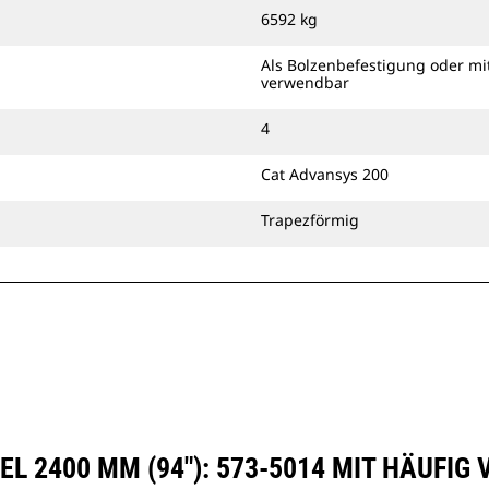
Maschine anbringen oder
6592 kg
zusammen mit einem Cat-
Schnellwechsler mit Bolzengreifer
Als Bolzenbefestigung oder mi
verwendbar
oder einer speziellen CW-Kupplung
verwenden.
4
Cat Advansys 200
Trapezförmig
EL 2400 MM (94"): 573-5014 MIT HÄUFI