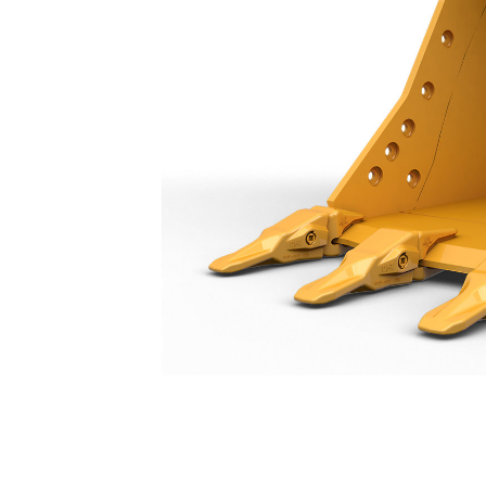
SD-Löffel 2400 Mm (94"): 573-5014
Vort
Modell wechseln