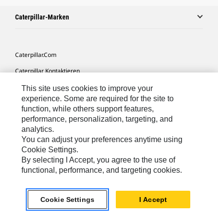
Caterpillar-Marken
Caterpillar.com
Caterpillar Kontaktieren
Meine Marketing-Präferenzen
This site uses cookies to improve your
experience. Some are required for the site to
Seitenübersicht
function, while others support features,
performance, personalization, targeting, and
Cookie Settings
analytics.
Rechtliche Hinweise
You can adjust your preferences anytime using
Cookie Settings.
Datenschutz
By selecting I Accept, you agree to the use of
functional, performance, and targeting cookies.
Europe-German
© 2026 Caterpillar. Alle Rechte vorbehalten.
Cookie Settings
I Accept