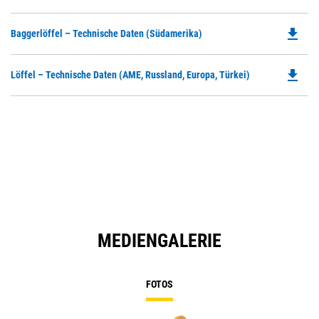
O
in
file_download
Do
Baggerlöffel – Technische Daten (Südamerika)
a
P
N
O
Ta
file_download
Do
Löffel – Technische Daten (AME, Russland, Europa, Türkei)
in
P
a
O
N
in
Ta
a
N
Ta
MEDIENGALERIE
FOTOS