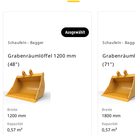
Spezielle CW-Schnellwechsler
besitzen eine Keilverriegelung zur
Sicherung der Anbaugeräte.
Spezielle CW-Schnellwechsler sind
für alle Ketten- und Mobilbagger
Ausgewählt
erhältlich.
Schaufeln - Bagger
Schaufeln - Bagg
Grabenräumlöffel 1200 mm
Grabenräuml
(48")
(71")
Breite
Breite
1200 mm
1800 mm
Kapazität
Kapazität
0,57 m³
0,57 m³