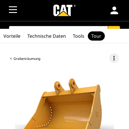
person
SEARCH
search
Vorteile
Technische Daten
Tools
Tour
more_vert
Grabenräumung