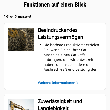
Funktionen auf einen Blick
1-3 von 5 angezeigt
Beeindruckendes
Leistungsvermögen
Die höchste Produktivität erzielen
Sie, wenn Sie an Ihrer Cat-
Maschine einen Cat-Löffel
anbringen, den wir entwickelt
haben, um insbesondere die
Ausbrechkraft und Leistung der
Maschine zu optimieren.
Das Doppelradius-Schalenprofil
Weitere Informationen
verbessert den Materialfluss in
den Löffel. Die zusätzliche
Rückenfreiheit verhindert ein
Schleifen der Unterseite des
Zuverlässigkeit und
Löffels, wodurch Wartungskosten
Langlebigkeit
gesenkt werden.