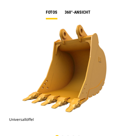
FOTOS
360°-ANSICHT
Universallöffel
336F