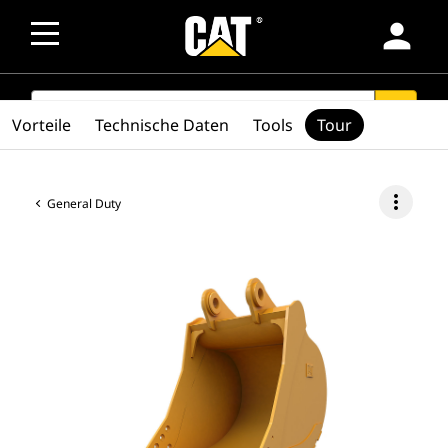
person
SEARCH
search
Vorteile
Technische Daten
Tools
Tour
more_vert
General Duty