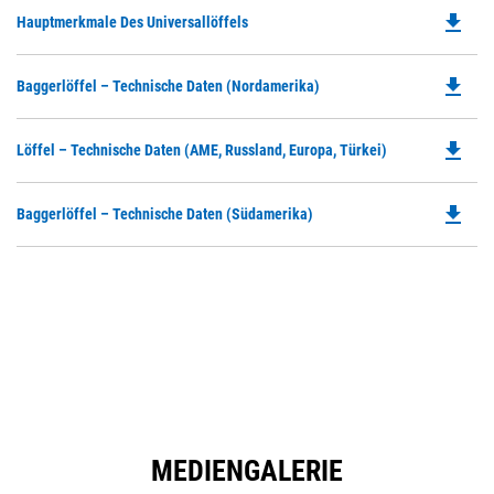
file_download
Do
Hauptmerkmale Des Universallöffels
P
O
file_download
Do
Baggerlöffel – Technische Daten (Nordamerika)
in
P
a
O
N
file_download
Do
Löffel – Technische Daten (AME, Russland, Europa, Türkei)
in
Ta
P
a
O
N
file_download
Do
Baggerlöffel – Technische Daten (Südamerika)
in
Ta
P
a
O
N
in
Ta
a
N
Ta
MEDIENGALERIE