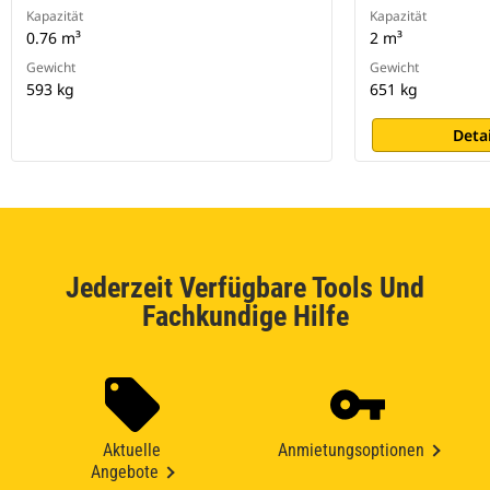
Kapazität
Kapazität
0.76 m³
2 m³
Gewicht
Gewicht
593 kg
651 kg
Deta
Jederzeit Verfügbare Tools Und
Fachkundige Hilfe
Aktuelle
Anmietungsoptionen
Angebote