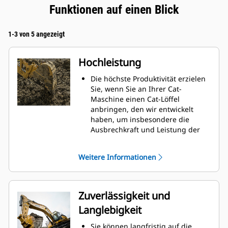
Funktionen auf einen Blick
1-3 von 5 angezeigt
Hochleistung
Die höchste Produktivität erzielen
Sie, wenn Sie an Ihrer Cat-
Maschine einen Cat-Löffel
anbringen, den wir entwickelt
haben, um insbesondere die
Ausbrechkraft und Leistung der
Maschine zu optimieren.
Das Doppelradius-Schalenprofil
Weitere Informationen
verbessert den Materialfluss in
den Löffel. Die zusätzliche
Rückenfreiheit verhindert ein
Schleifen der Unterseite des
Zuverlässigkeit und
Löffels, wodurch Wartungskosten
Langlebigkeit
gesenkt werden.
Der Kraftstoffverbrauch ist beim
Sie können langfristig auf die