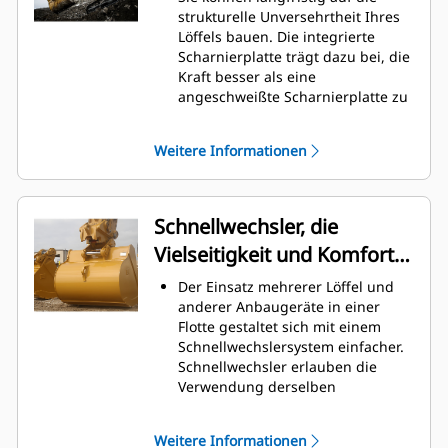
Graben am höchsten. Cat-Löffel
strukturelle Unversehrtheit Ihres
sind so ausgelegt, dass sie schnell
Löffels bauen. Die integrierte
durch das Material schneiden,
Scharnierplatte trägt dazu bei, die
wodurch die Betriebseffizienz der
Kraft besser als eine
Maschine insgesamt verbessert
angeschweißte Scharnierplatte zu
wird.
verteilen.
Es kann mehr Material in kürzerer
Cat-Löffel sind aus hochfestem,
Zeit geladen werden. Bei jeder
Weitere Informationen
abriebbeständigem Stahl
Last halten die Schaufelform und
gefertigt, der vor allem für
die Seitenschneiden das meiste
Komponenten mit übermäßigem
Material im Löffel.
Verschleiß gedacht ist.
Schnellwechsler, die
Schützen Sie die wichtigsten
Vielseitigkeit und Komfort
Bereiche des von hohem
Verschleiß betroffenen Löffels mit
bieten
Der Einsatz mehrerer Löffel und
Cat-Schneidwerkzeugen.
anderer Anbaugeräte in einer
Die Cat
Advansys
-
®
™
Flotte gestaltet sich mit einem
Schneidwerkzeuge bieten ein
Schnellwechslersystem einfacher.
höheres Eindringvermögen in das
Schnellwechsler erlauben die
Material und kürzere
Verwendung derselben
Arbeitstaktzeiten – für eine höhere
Anbaugeräte für Maschinen
Produktivität bei anspruchsvollen
ähnlicher Größe. Die Anbaugeräte
Aufgaben.
Weitere Informationen
können in Sekundenschnelle