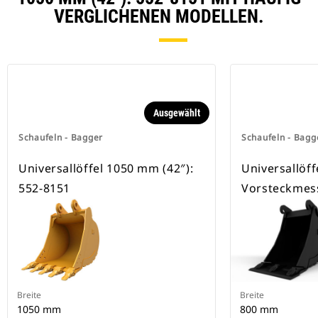
besitzen eine Keilverriegelung zur
VERGLICHENEN MODELLEN.
Sicherung der Anbaugeräte.
Spezielle CW-Schnellwechsler sind
für alle Ketten- und Mobilbagger
erhältlich.
Ausgewählt
Schaufeln - Bagger
Schaufeln - Bagg
Universallöffel 1050 mm (42″):
Universallöff
552-8151
Vorsteckmes
Breite
Breite
1050 mm
800 mm