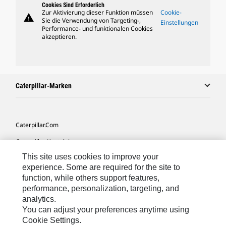
Cookies Sind Erforderlich
Zur Aktivierung dieser Funktion müssen
Cookie-
warning
Sie die Verwendung von Targeting-,
Einstellungen
Performance- und funktionalen Cookies
akzeptieren.
Caterpillar-Marken
Caterpillar.com
Caterpillar Kontaktieren
This site uses cookies to improve your
Meine Marketing-Präferenzen
experience. Some are required for the site to
Seitenübersicht
function, while others support features,
performance, personalization, targeting, and
Cookie Settings
analytics.
Rechtliche Hinweise
You can adjust your preferences anytime using
Cookie Settings.
Datenschutz